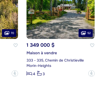
70
52
1 349 000 $
Maison à vendre
333 - 335, Chemin de Christieville
Morin-Heights
?
?
4
3