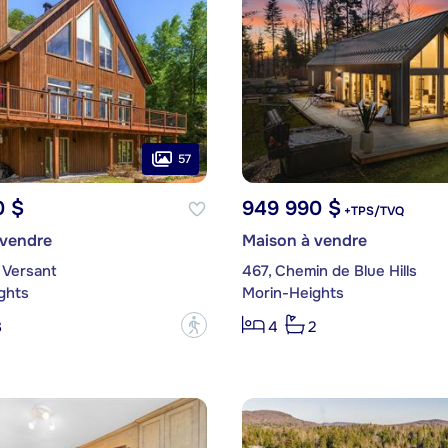
57
0 $
949 990 $
+TPS/TVQ
 vendre
Maison à vendre
 Versant
467, Chemin de Blue Hills
ghts
Morin-Heights
?
3
4
2