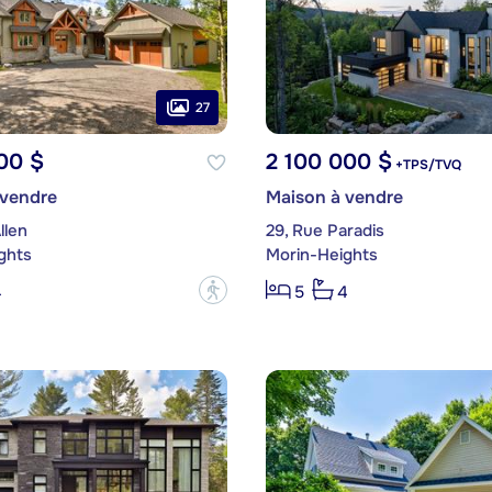
27
00 $
2 100 000 $
+TPS/TVQ
 vendre
Maison à vendre
llen
29, Rue Paradis
ghts
Morin-Heights
?
4
5
4