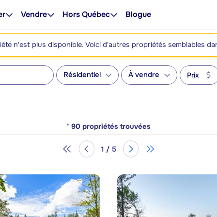
er
Vendre
Hors Québec
Blogue
été n'est plus disponible. Voici d'autres propriétés semblables da
Résidentiel
À vendre
Prix
*
90
propriétés trouvées
1 / 5