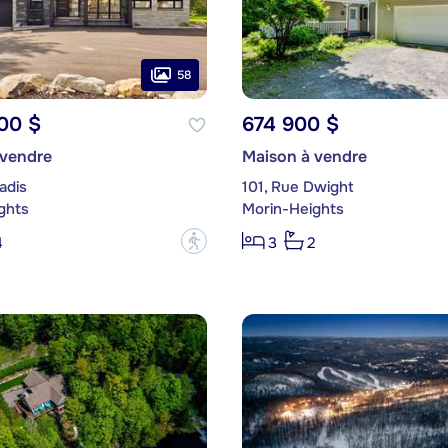
58
00 $
674 900 $
 vendre
Maison à vendre
adis
101, Rue Dwight
ghts
Morin-Heights
?
4
3
2