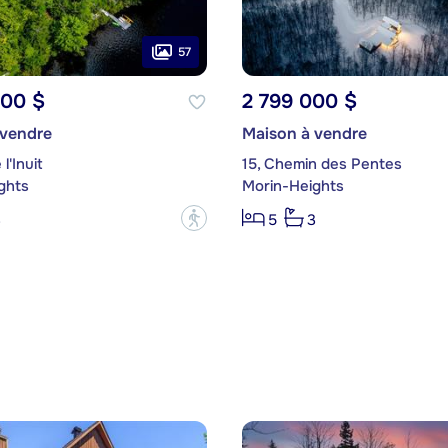
57
000 $
2 799 000 $
 vendre
Maison à vendre
l'Inuit
15, Chemin des Pentes
ghts
Morin-Heights
?
3
5
3