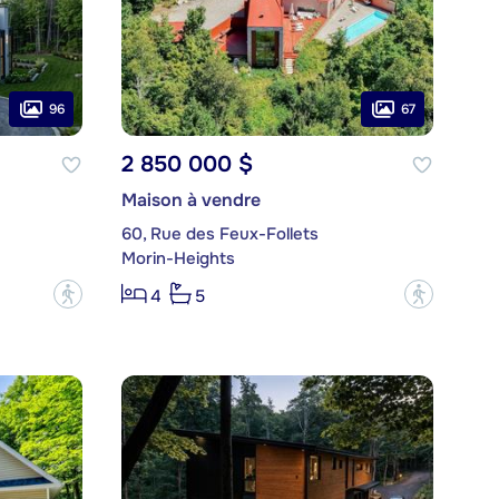
96
67
2 850 000 $
Maison à vendre
60, Rue des Feux-Follets
Morin-Heights
?
?
4
5