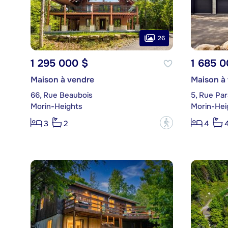
26
1 295 000 $
1 685 0
Maison à vendre
Maison à
66, Rue Beaubois
5, Rue Par
Morin-Heights
Morin-Hei
?
3
2
4