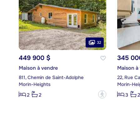
32
449 900 $
345 00
Maison à vendre
Maison à
811, Chemin de Saint-Adolphe
22, Rue C
Morin-Heights
Morin-Hei
?
2
2
3
2