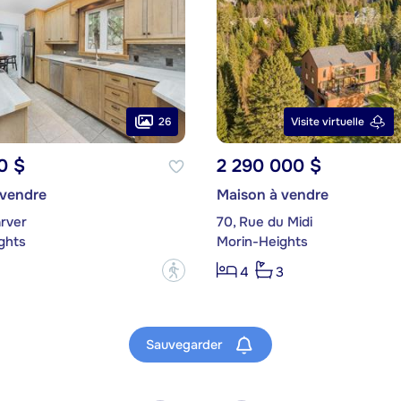
26
Visite virtuelle
0 $
2 290 000 $
 vendre
Maison à vendre
arver
70, Rue du Midi
ghts
Morin-Heights
?
4
3
Sauvegarder