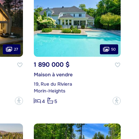
27
50
1 890 000 $
Maison à vendre
19, Rue du Riviera
Morin-Heights
?
?
4
5