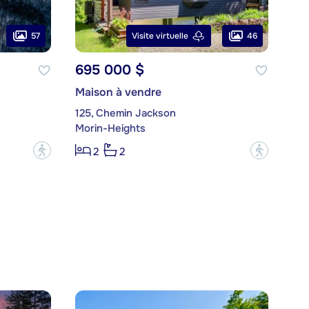
57
46
Visite virtuelle
695 000 $
Maison à vendre
125, Chemin Jackson
Morin-Heights
?
?
2
2