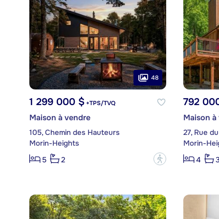
48
1 299 000 $
792 00
+TPS/TVQ
Maison à vendre
Maison à
105, Chemin des Hauteurs
27, Rue du
Morin-Heights
Morin-Hei
?
5
2
4