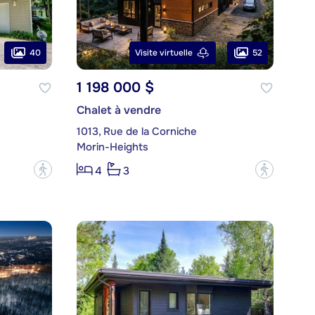
40
52
Visite virtuelle
1 198 000 $
Chalet à vendre
1013, Rue de la Corniche
Morin-Heights
?
?
4
3