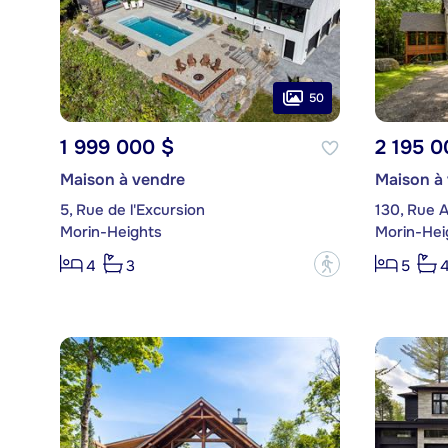
50
1 999 000 $
2 195 0
Maison à vendre
Maison à
5, Rue de l'Excursion
130, Rue A
Morin-Heights
Morin-Hei
?
4
3
5