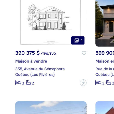
4
390 375 $
599 90
+TPS/TVQ
Maison à vendre
Maison en
355, Avenue du Sémaphore
Rue de la 
Québec (Les Rivières)
Québec (L
?
3
2
3
2