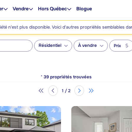
er
Vendre
Hors Québec
Blogue
été n'est plus disponible. Voici d'autres propriétés semblables da
Résidentiel
À vendre
Prix
*
39
propriétés trouvées
1 / 2