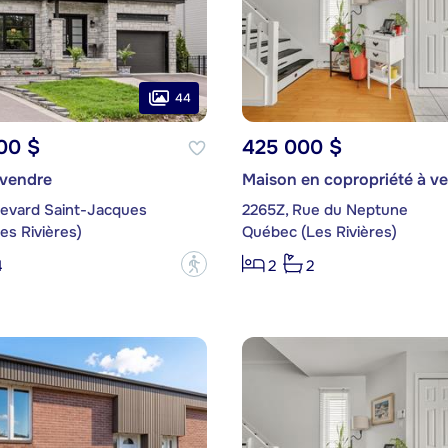
44
00 $
425 000 $
 vendre
Maison en copropriété à v
levard Saint-Jacques
2265Z, Rue du Neptune
es Rivières)
Québec (Les Rivières)
?
4
2
2