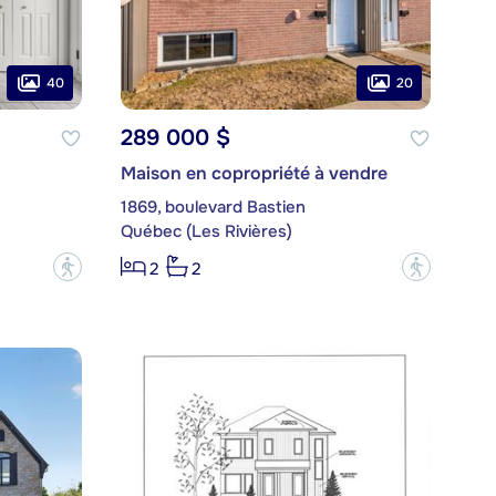
40
20
289 000 $
Maison en copropriété à vendre
1869, boulevard Bastien
Québec (Les Rivières)
?
?
2
2