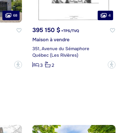
68
4
395 150 $
+TPS/TVQ
Maison à vendre
351, Avenue du Sémaphore
Québec (Les Rivières)
?
?
3
2