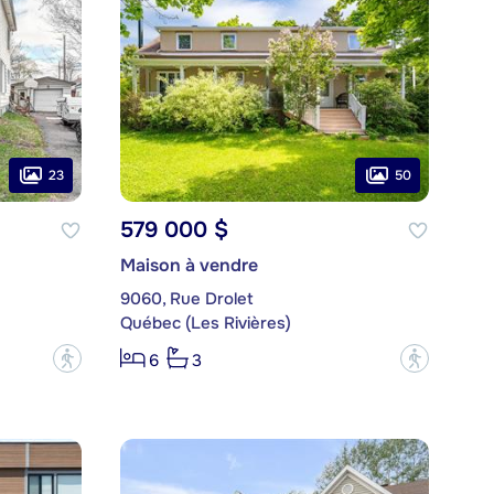
23
50
579 000 $
Maison à vendre
9060, Rue Drolet
Québec (Les Rivières)
?
?
6
3