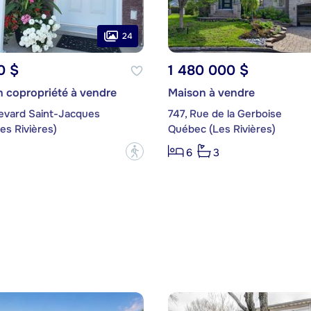
24
0 $
1 480 000 $
 copropriété à vendre
Maison à vendre
levard Saint-Jacques
747, Rue de la Gerboise
es Rivières)
Québec (Les Rivières)
?
6
3