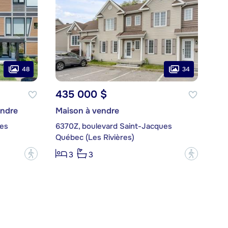
48
34
435 000 $
endre
Maison à vendre
ues
6370Z, boulevard Saint-Jacques
Québec (Les Rivières)
?
?
3
3