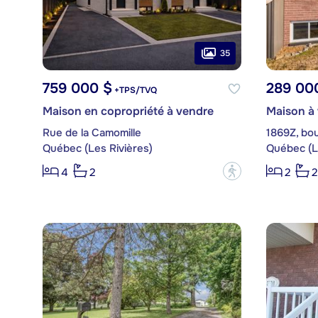
35
759 000 $
289 00
+TPS/TVQ
Maison en copropriété à vendre
Maison à
Rue de la Camomille
1869Z, bou
Québec (Les Rivières)
Québec (L
?
4
2
2
2