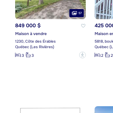
57
849 000 $
425 00
Maison à vendre
Maison en
1230, Côte des Érables
5818, bou
Québec (Les Rivières)
Québec (L
?
3
3
2
2