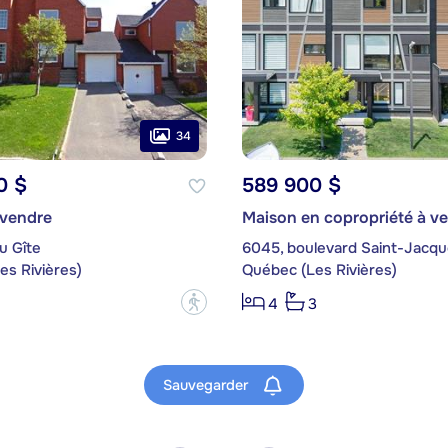
34
0 $
589 900 $
 vendre
Maison en copropriété à v
u Gîte
6045, boulevard Saint-Jacq
es Rivières)
Québec (Les Rivières)
?
4
3
Sauvegarder