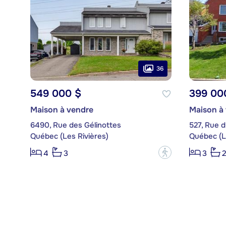
36
549 000 $
399 00
Maison à vendre
Maison à
6490, Rue des Gélinottes
527, Rue d
Québec (Les Rivières)
Québec (L
?
4
3
3
2