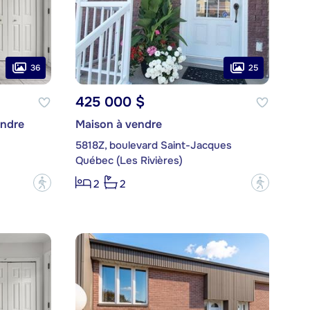
36
25
425 000 $
endre
Maison à vendre
5818Z, boulevard Saint-Jacques
Québec (Les Rivières)
?
?
2
2