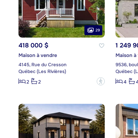
29
418 000 $
1 249 9
Maison à vendre
Maison à
4145, Rue du Cresson
9536, bou
Québec (Les Rivières)
Québec (L
?
2
2
4