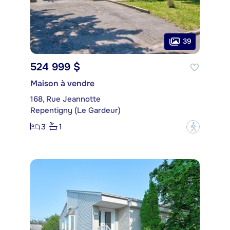
39
524 999 $
Maison à vendre
168, Rue Jeannotte
Repentigny (Le Gardeur)
3
1
?