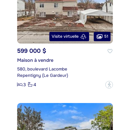
51
Visite virtuelle
599 000 $
Maison à vendre
580, boulevard Lacombe
Repentigny (Le Gardeur)
3
4
?