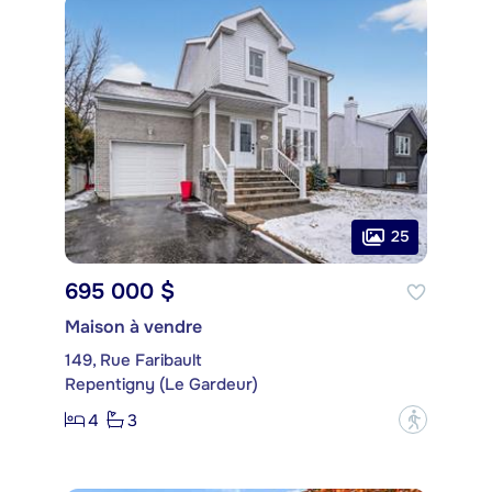
25
695 000 $
Maison à vendre
149, Rue Faribault
Repentigny (Le Gardeur)
4
3
?