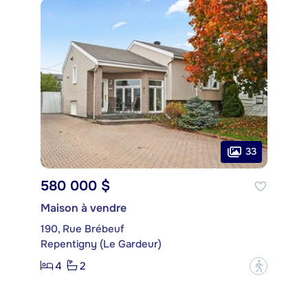
33
580 000 $
Maison à vendre
190, Rue Brébeuf
Repentigny (Le Gardeur)
4
2
?