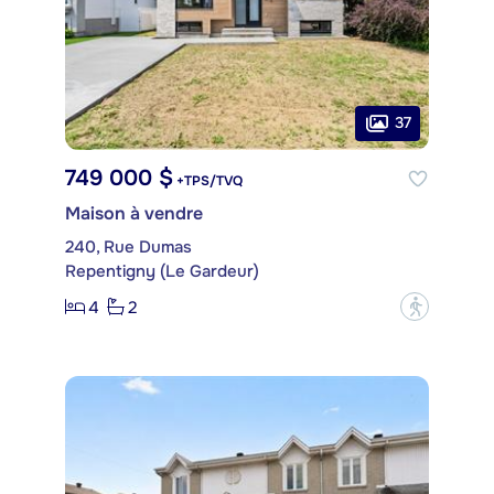
37
749 000 $
+TPS/TVQ
Maison à vendre
240, Rue Dumas
Repentigny (Le Gardeur)
4
2
?