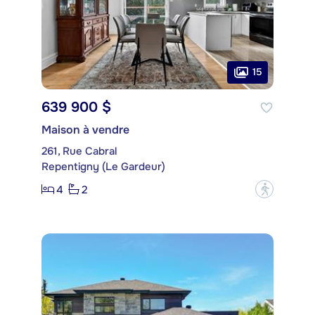
15
639 900 $
Maison à vendre
261, Rue Cabral
Repentigny (Le Gardeur)
4
2
?