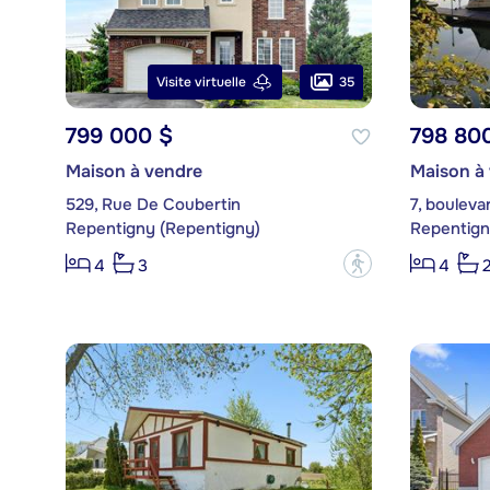
35
Visite virtuelle
799 000 $
798 80
Maison à vendre
Maison à
529, Rue De Coubertin
7, bouleva
Repentigny (Repentigny)
Repentign
?
4
3
4