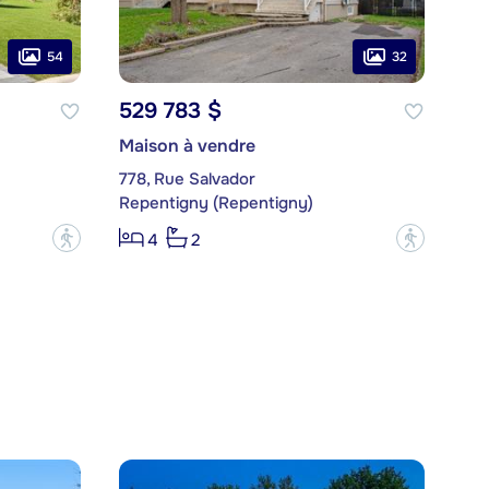
54
32
529 783 $
Maison à vendre
778, Rue Salvador
Repentigny (Repentigny)
?
?
4
2