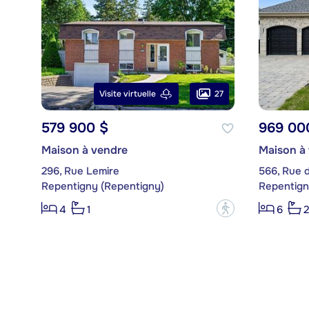
27
Visite virtuelle
579 900 $
969 00
Maison à vendre
Maison à
296, Rue Lemire
566, Rue 
Repentigny (Repentigny)
Repentign
?
4
1
6
2