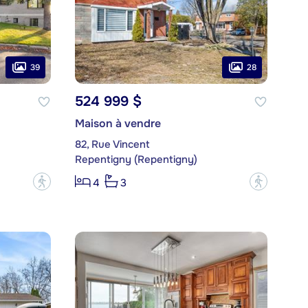
39
28
524 999 $
Maison à vendre
82, Rue Vincent
Repentigny (Repentigny)
?
?
4
3