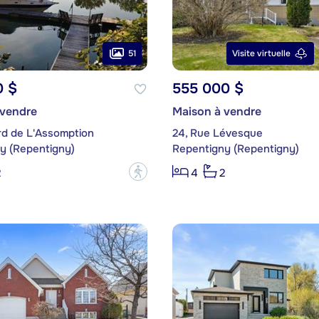
51
Visite virtuelle
0 $
555 000 $
 vendre
Maison à vendre
rd de L'Assomption
24, Rue Lévesque
y (Repentigny)
Repentigny (Repentigny)
?
2
4
2