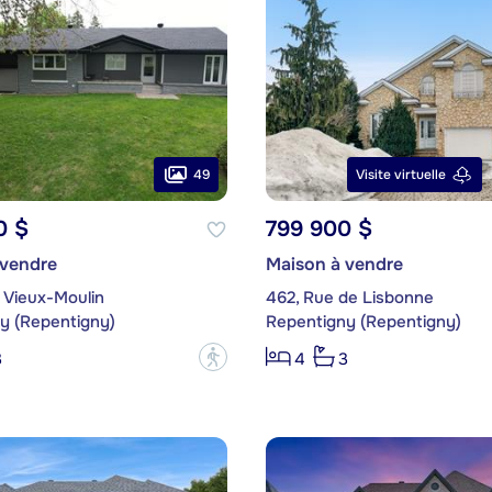
49
Visite virtuelle
0 $
799 900 $
 vendre
Maison à vendre
 Vieux-Moulin
462, Rue de Lisbonne
y (Repentigny)
Repentigny (Repentigny)
?
3
4
3