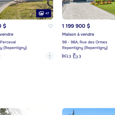
47
0 $
1 199 900 $
 vendre
Maison à vendre
 Perceval
98 - 98A, Rue des Ormes
y (Repentigny)
Repentigny (Repentigny)
?
2
3
3