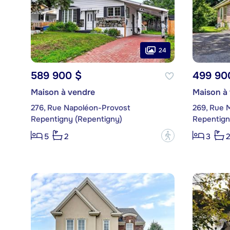
24
589 900 $
499 90
Maison à vendre
Maison à
276, Rue Napoléon-Provost
269, Rue 
Repentigny (Repentigny)
Repentign
?
5
2
3
2