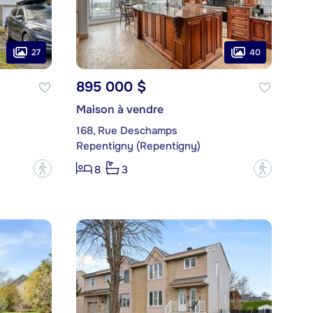
27
40
895 000 $
Maison à vendre
168, Rue Deschamps
Repentigny (Repentigny)
?
?
8
3