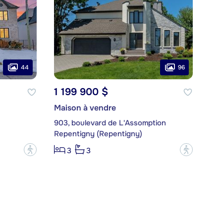
44
96
1 199 900 $
Maison à vendre
903, boulevard de L'Assomption
Repentigny (Repentigny)
?
?
3
3