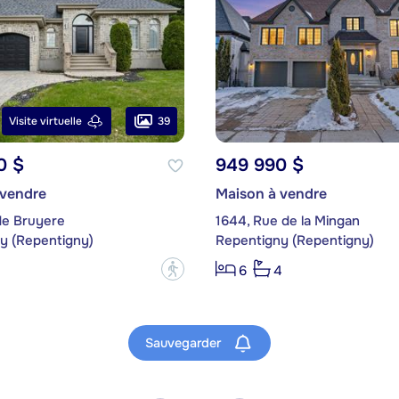
39
Visite virtuelle
0 $
949 990 $
 vendre
Maison à vendre
de Bruyere
1644, Rue de la Mingan
y (Repentigny)
Repentigny (Repentigny)
?
6
4
Sauvegarder