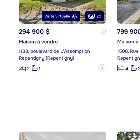
20
Visite virtuelle
294 900 $
799 90
Maison à vendre
Maison à
1133, boulevard de L'Assomption
1508, Rue
Repentigny (Repentigny)
Repentign
?
2
1
4