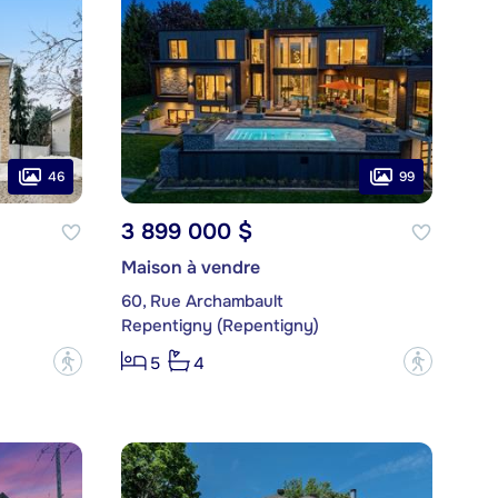
46
99
3 899 000 $
Maison à vendre
60, Rue Archambault
Repentigny (Repentigny)
?
?
5
4