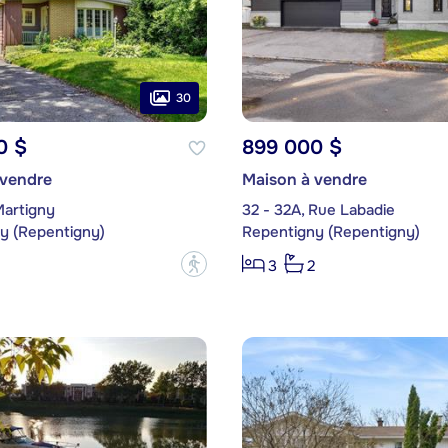
30
0 $
899 000 $
 vendre
Maison à vendre
Martigny
32 - 32A, Rue Labadie
y (Repentigny)
Repentigny (Repentigny)
?
3
2