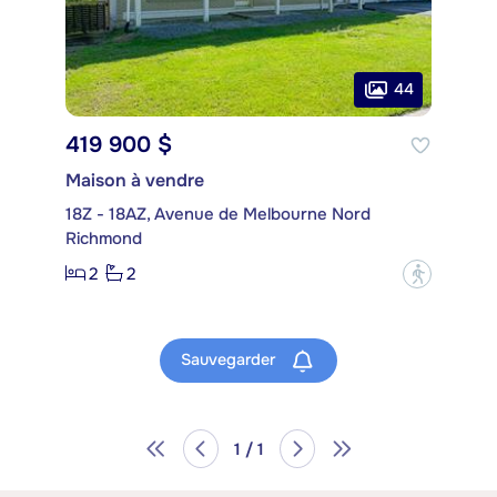
44
419 900 $
Maison à vendre
18Z - 18AZ, Avenue de Melbourne Nord
Richmond
2
2
?
Sauvegarder
1 / 1