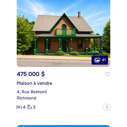
41
475 000 $
Maison à vendre
4, Rue Belmont
Richmond
4
3
?