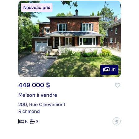
Nouveau prix
41
449 000 $
Maison à vendre
200, Rue Cleevemont
Richmond
6
3
?