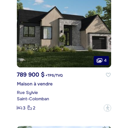
4
789 900 $
+TPS/TVQ
Maison à vendre
Rue Sylvie
Saint-Colomban
3
2
?