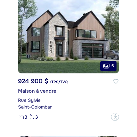
6
924 900 $
+TPS/TVQ
Maison à vendre
Rue Sylvie
Saint-Colomban
3
3
?