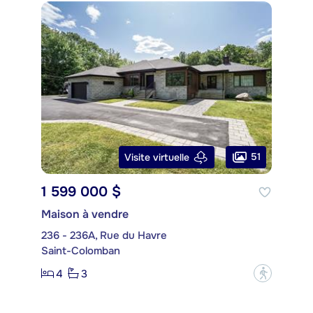
51
Visite virtuelle
1 599 000 $
Maison à vendre
236 - 236A, Rue du Havre
Saint-Colomban
4
3
?