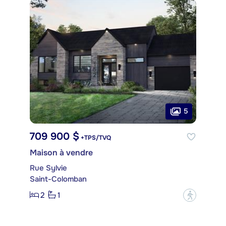
5
709 900 $
+TPS/TVQ
Maison à vendre
Rue Sylvie
Saint-Colomban
2
1
?