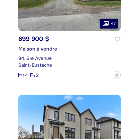
47
699 900 $
Maison à vendre
84, 61e Avenue
Saint-Eustache
4
2
?