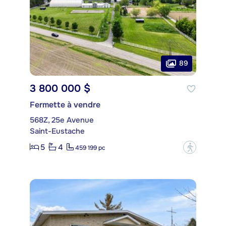
89
3 800 000 $
Fermette à vendre
568Z, 25e Avenue
Saint-Eustache
5
4
?
459 199 pc