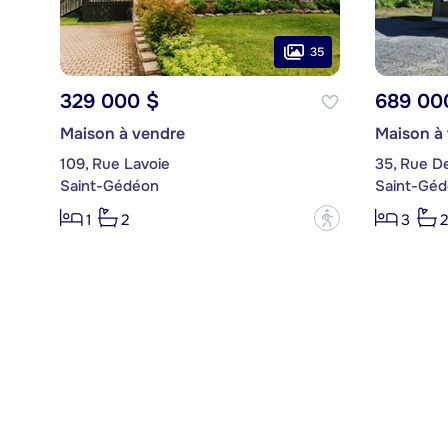
35
329 000 $
689 00
Maison à vendre
Maison à
109, Rue Lavoie
35, Rue D
Saint-Gédéon
Saint-Gé
?
1
2
3
2