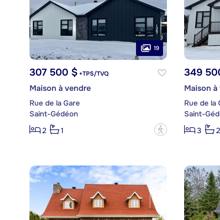
19
307 500 $
349 50
+TPS/TVQ
Maison à vendre
Maison à
Rue de la Gare
Rue de la
Saint-Gédéon
Saint-Gé
?
2
1
3
2