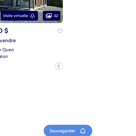
32
Visite virtuelle
0 $
 vendre
e Quen
déon
?
Sauvegarder