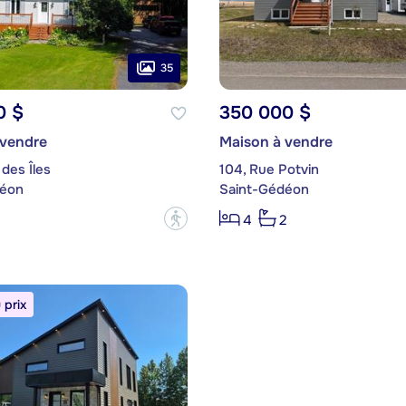
35
0 $
350 000 $
 vendre
Maison à vendre
des Îles
104, Rue Potvin
déon
Saint-Gédéon
?
4
2
prix