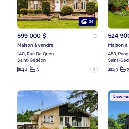
34
599 000 $
524 90
Maison à vendre
Maison à
140, Rue De Quen
453, Rang 
Saint-Gédéon
Saint-Gé
?
4
3
3
2
Nouveau 