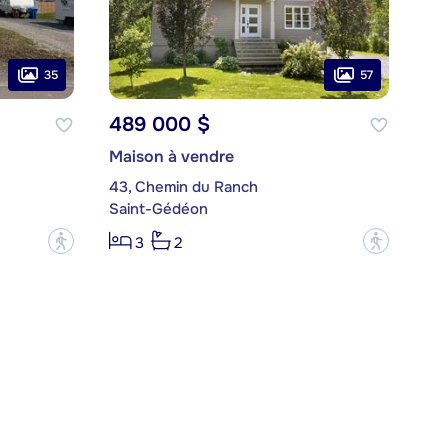
35
57
489 000 $
Maison à vendre
43, Chemin du Ranch
Saint-Gédéon
?
?
3
2