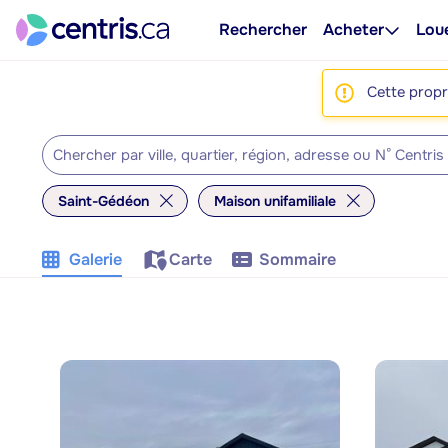
Rechercher
Acheter
Lou
Cette propri
Saint-Gédéon
Maison unifamiliale
Galerie
Carte
Sommaire