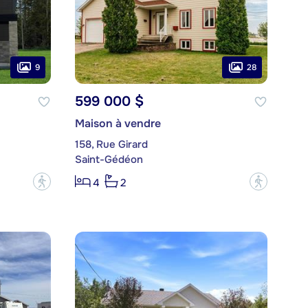
9
28
599 000 $
Maison à vendre
158, Rue Girard
Saint-Gédéon
?
?
4
2