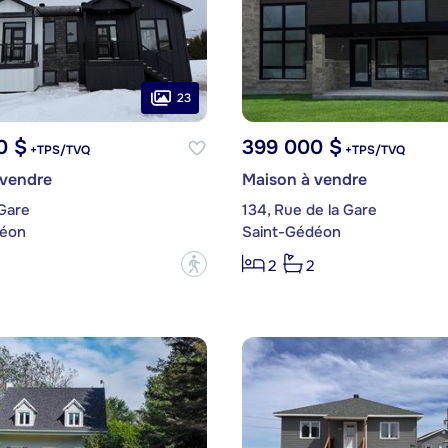
23
0 $
399 000 $
+TPS/TVQ
+TPS/TVQ
 vendre
Maison à vendre
 Gare
134, Rue de la Gare
déon
Saint-Gédéon
?
2
2