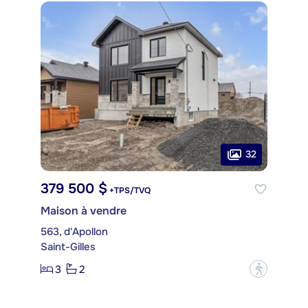
32
379 500 $
+TPS/TVQ
Maison à vendre
563, d'Apollon
Saint-Gilles
3
2
?