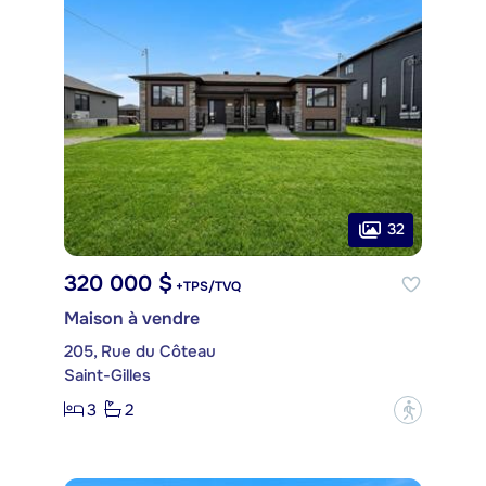
32
320 000 $
+TPS/TVQ
Maison à vendre
205, Rue du Côteau
Saint-Gilles
3
2
?