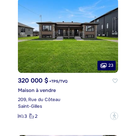
23
320 000 $
+TPS/TVQ
Maison à vendre
209, Rue du Côteau
Saint-Gilles
3
2
?