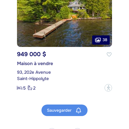
38
949 000 $
Maison à vendre
93, 202e Avenue
Saint-Hippolyte
5
2
?
Sauvegarder