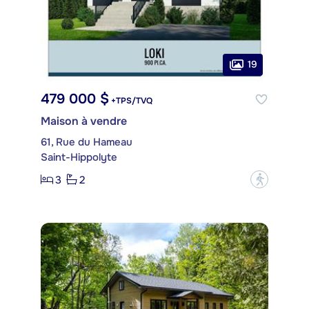
19
479 000 $
+TPS/TVQ
Maison à vendre
61, Rue du Hameau
Saint-Hippolyte
3
2
?