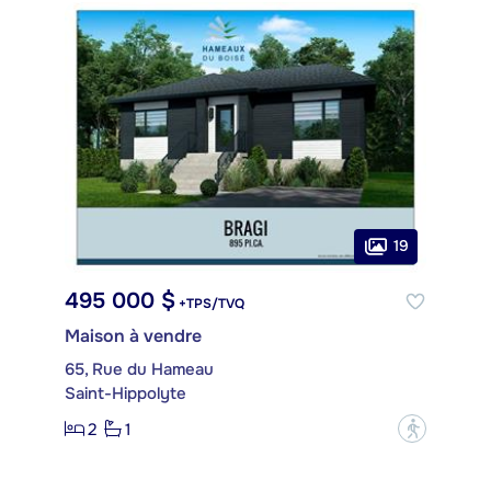
19
495 000 $
+TPS/TVQ
Maison à vendre
65, Rue du Hameau
Saint-Hippolyte
2
1
?