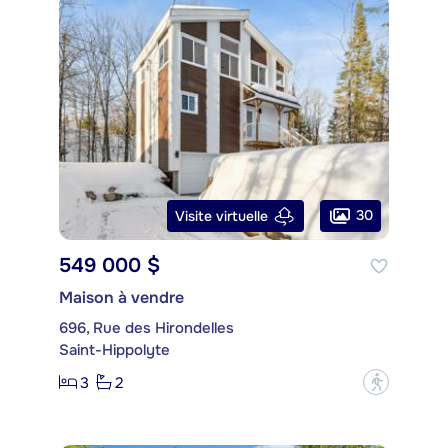
30
Visite virtuelle
549 000 $
Maison à vendre
696, Rue des Hirondelles
Saint-Hippolyte
3
2
?