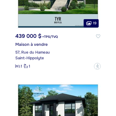
19
439 000 $
+TPS/TVQ
Maison à vendre
57, Rue du Hameau
Saint-Hippolyte
1
1
?