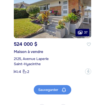
37
524 000 $
Maison à vendre
2125, Avenue Laperle
Saint-Hyacinthe
4
2
?
Sauvegarder