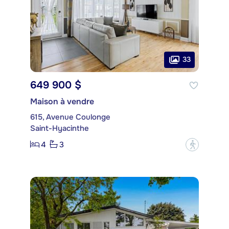
33
649 900 $
Maison à vendre
615, Avenue Coulonge
Saint-Hyacinthe
4
3
?