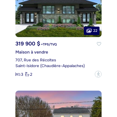
22
319 900 $
+TPS/TVQ
Maison à vendre
707, Rue des Récoltes
Saint-Isidore (Chaudière-Appalaches)
3
2
?