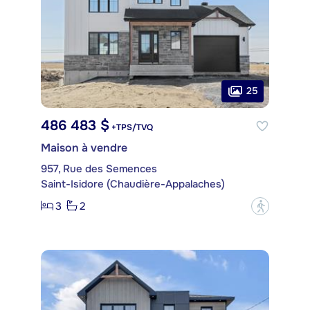
25
486 483 $
+TPS/TVQ
Maison à vendre
957, Rue des Semences
Saint-Isidore (Chaudière-Appalaches)
3
2
?