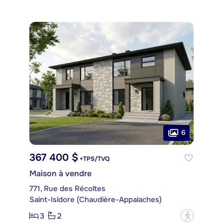
6
367 400 $
+TPS/TVQ
Maison à vendre
771, Rue des Récoltes
Saint-Isidore (Chaudière-Appalaches)
3
2
?