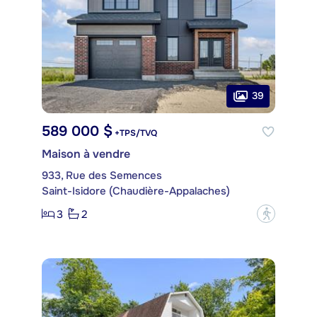
39
589 000 $
+TPS/TVQ
Maison à vendre
933, Rue des Semences
Saint-Isidore (Chaudière-Appalaches)
3
2
?