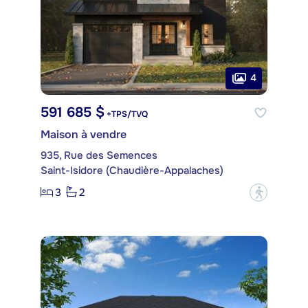
4
591 685 $
+TPS/TVQ
Maison à vendre
935, Rue des Semences
Saint-Isidore (Chaudière-Appalaches)
3
2
?