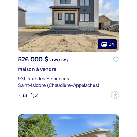
34
526 000 $
+TPS/TVQ
Maison à vendre
931, Rue des Semences
Saint-Isidore (Chaudière-Appalaches)
3
2
?