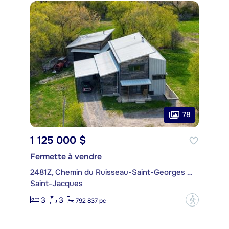
78
1 125 000 $
Fermette à vendre
2481Z, Chemin du Ruisseau-Saint-Georges Sud
Saint-Jacques
3
3
?
792 837 pc