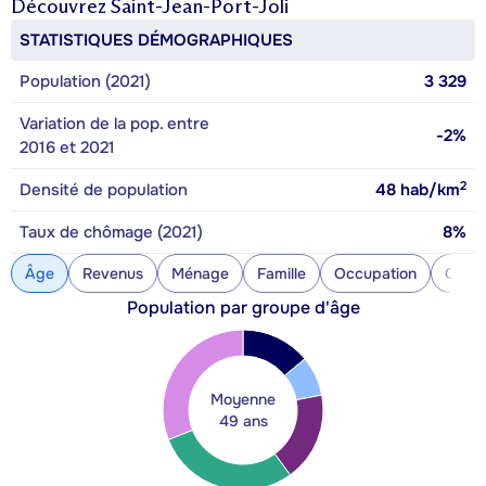
Découvrez
Saint-Jean-Port-Joli
STATISTIQUES DÉMOGRAPHIQUES
Population (2021)
3 329
Variation de la pop. entre
-2%
2016 et 2021
2
Densité de population
48
hab/km
Taux de chômage (2021)
8%
Âge
Revenus
Ménage
Famille
Occupation
Const
Population par groupe d'âge
Moyenne
49 ans