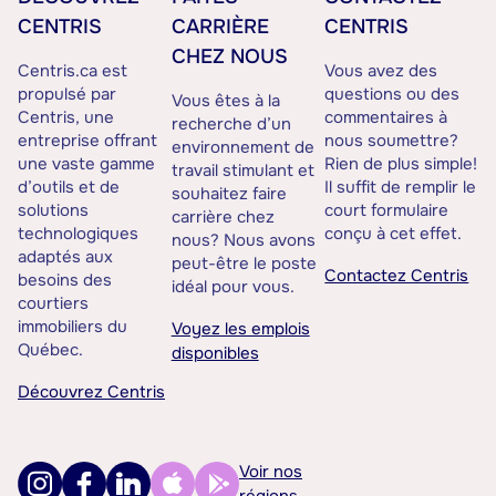
CENTRIS
CARRIÈRE
CENTRIS
CHEZ NOUS
Centris.ca est
Vous avez des
propulsé par
questions ou des
Vous êtes à la
Centris, une
commentaires à
recherche d’un
entreprise offrant
nous soumettre?
environnement de
une vaste gamme
Rien de plus simple!
travail stimulant et
d’outils et de
Il suffit de remplir le
souhaitez faire
solutions
court formulaire
carrière chez
technologiques
conçu à cet effet.
nous? Nous avons
adaptés aux
peut-être le poste
Contactez Centris
besoins des
idéal pour vous.
courtiers
immobiliers du
Voyez les emplois
Québec.
disponibles
Découvrez Centris
Voir nos