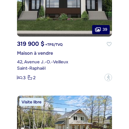
39
319 900 $
+TPS/TVQ
Maison à vendre
42, Avenue J.-O.-Veilleux
Saint-Raphaël
3
2
?
Visite libre