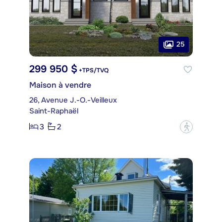
25
299 950 $
+TPS/TVQ
Maison à vendre
26, Avenue J.-O.-Veilleux
Saint-Raphaël
3
2
?