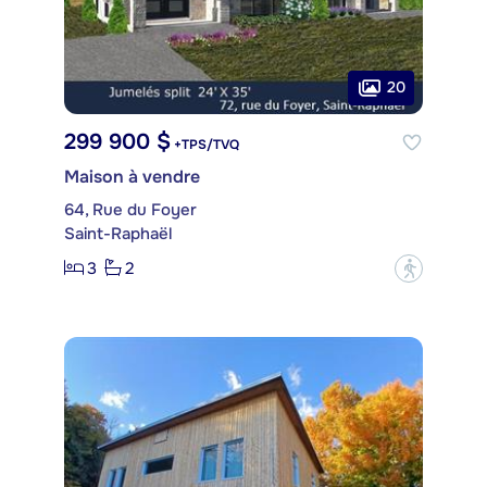
20
299 900 $
+TPS/TVQ
Maison à vendre
64, Rue du Foyer
Saint-Raphaël
3
2
?