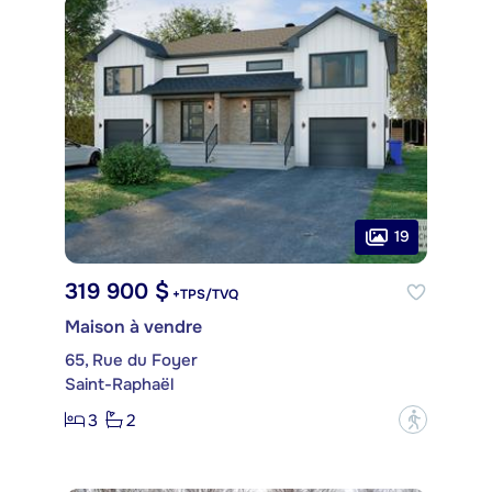
19
319 900 $
+TPS/TVQ
Maison à vendre
65, Rue du Foyer
Saint-Raphaël
3
2
?