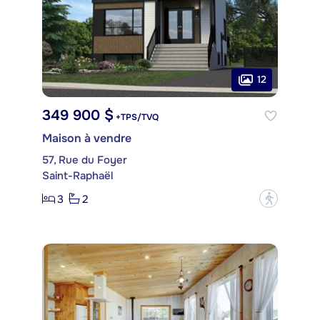
12
349 900 $
+TPS/TVQ
Maison à vendre
57, Rue du Foyer
Saint-Raphaël
3
2
?