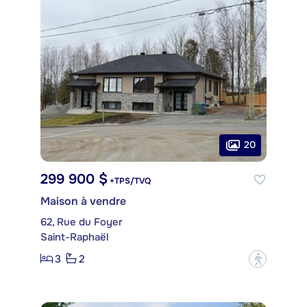
20
299 900 $
+TPS/TVQ
Maison à vendre
62, Rue du Foyer
Saint-Raphaël
3
2
?