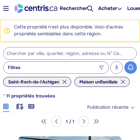
Rechercher
Acheter
Loue
Cette propriété n'est plus disponible. Voici d'autres
propriétés semblables dans cette région.
Filtres
Saint-Roch-de-l'Achigan
Maison unifamiliale
*
11
propriétés trouvées
Publication récente
1 / 1