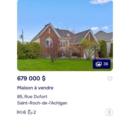
36
679 000 $
Maison à vendre
85, Rue Dufort
Saint-Roch-de-l'Achigan
6
2
?