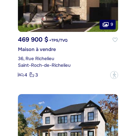
9
469 900 $
+TPS/TVQ
Maison à vendre
36, Rue Richelieu
Saint-Roch-de-Richelieu
4
3
?