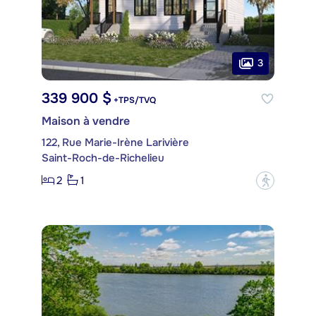
3
339 900 $
+TPS/TVQ
Maison à vendre
122, Rue Marie-Irène Larivière
Saint-Roch-de-Richelieu
2
1
?