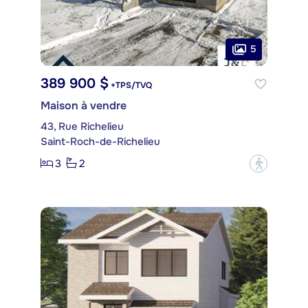
5
389 900 $
+TPS/TVQ
Maison à vendre
43, Rue Richelieu
Saint-Roch-de-Richelieu
3
2
?