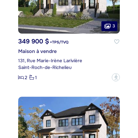
3
349 900 $
+TPS/TVQ
Maison à vendre
131, Rue Marie-Irène Larivière
Saint-Roch-de-Richelieu
2
1
?