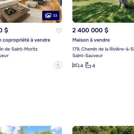
33
0 $
2 400 000 $
 copropriété à vendre
Maison à vendre
in de Saint-Moritz
179, Chemin de la Rivière-à-
veur
Saint-Sauveur
?
4
4