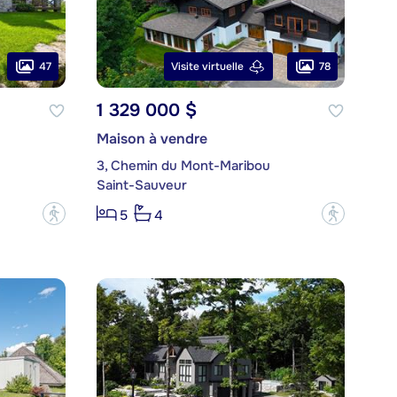
47
78
Visite virtuelle
1 329 000 $
Maison à vendre
3, Chemin du Mont-Maribou
Saint-Sauveur
?
?
5
4