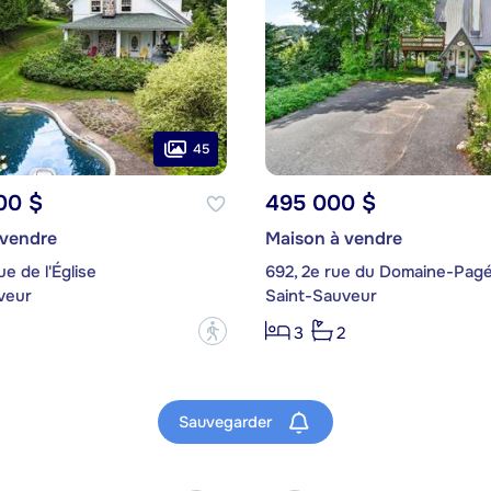
45
00 $
495 000 $
 vendre
Maison à vendre
e de l'Église
692, 2e rue du Domaine-Pag
veur
Saint-Sauveur
?
3
2
Sauvegarder