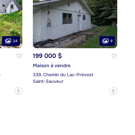
24
9
199 000 $
Maison à vendre
é
339, Chemin du Lac-Prévost
Saint-Sauveur
?
?