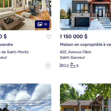
32
0 $
1 150 000 $
 vendre
Maison en copropriété à v
 de Saint-Moritz
62Z, Avenue Filion
veur
Saint-Sauveur
?
3
3