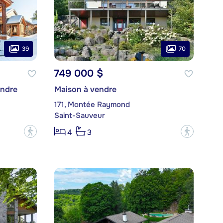
39
70
749 000 $
endre
Maison à vendre
171, Montée Raymond
Saint-Sauveur
?
?
4
3