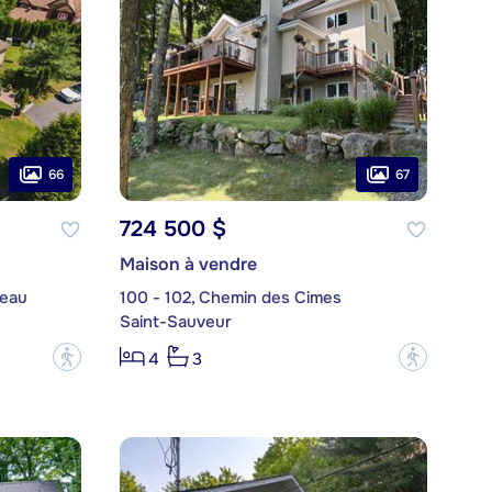
66
67
724 500 $
Maison à vendre
seau
100 - 102, Chemin des Cimes
Saint-Sauveur
?
?
4
3