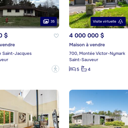
35
Visite virtuelle
0 $
4 000 000 $
 vendre
Maison à vendre
e Saint-Jacques
700, Montée Victor-Nymark
veur
Saint-Sauveur
?
5
4