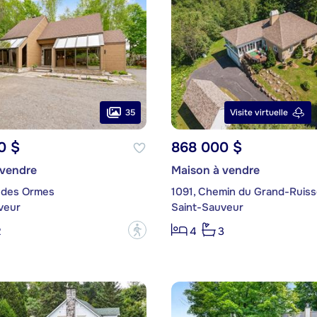
35
Visite virtuelle
0 $
868 000 $
 vendre
Maison à vendre
 des Ormes
1091, Chemin du Grand-Ruis
veur
Saint-Sauveur
?
2
4
3