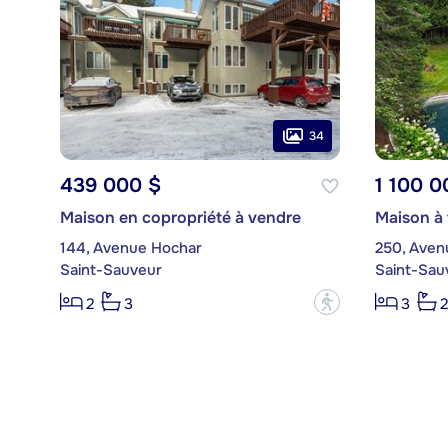
34
439 000 $
1 100 0
Maison en copropriété à vendre
Maison à
144, Avenue Hochar
250, Avenu
Saint-Sauveur
Saint-Sau
?
2
3
3
2