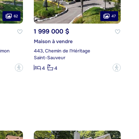
62
47
1 999 000 $
Maison à vendre
Simon
443, Chemin de l'Héritage
Saint-Sauveur
?
?
4
4