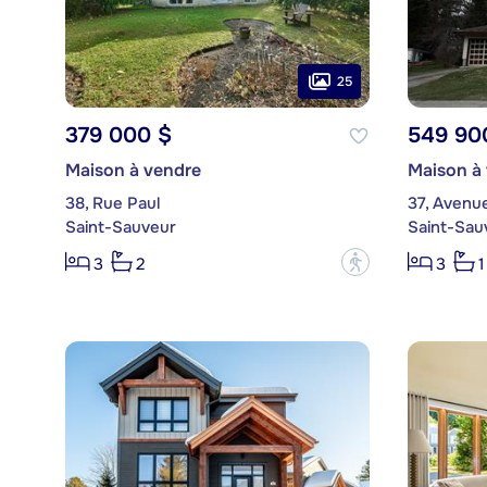
25
379 000 $
549 90
Maison à vendre
Maison à
38, Rue Paul
37, Avenu
Saint-Sauveur
Saint-Sau
?
3
2
3
1