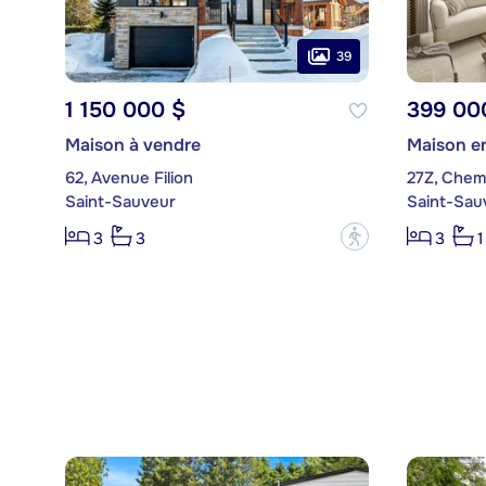
39
1 150 000 $
399 00
Maison à vendre
Maison en
62, Avenue Filion
27Z, Chem
Saint-Sauveur
Saint-Sau
?
3
3
3
1