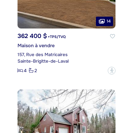
14
362 400 $
+TPS/TVQ
Maison à vendre
157, Rue des Matricaires
Sainte-Brigitte-de-Laval
4
2
?