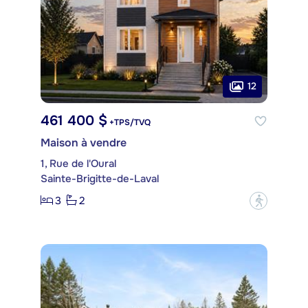
12
461 400 $
+TPS/TVQ
Maison à vendre
1, Rue de l'Oural
Sainte-Brigitte-de-Laval
3
2
?