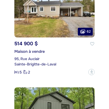
62
514 900 $
Maison à vendre
95, Rue Auclair
Sainte-Brigitte-de-Laval
5
2
?