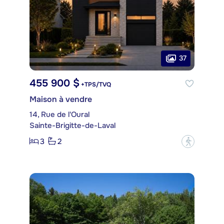
37
455 900 $
+TPS/TVQ
Maison à vendre
14, Rue de l'Oural
Sainte-Brigitte-de-Laval
3
2
?