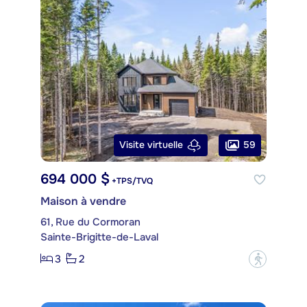
59
Visite virtuelle
694 000 $
+TPS/TVQ
Maison à vendre
61, Rue du Cormoran
Sainte-Brigitte-de-Laval
3
2
?