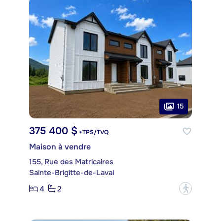
15
375 400 $
+TPS/TVQ
Maison à vendre
155, Rue des Matricaires
Sainte-Brigitte-de-Laval
4
2
?