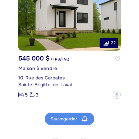
22
545 000 $
+TPS/TVQ
Maison à vendre
10, Rue des Carpates
Sainte-Brigitte-de-Laval
5
3
?
Sauvegarder