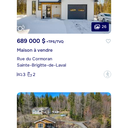
26
689 000 $
+TPS/TVQ
Maison à vendre
Rue du Cormoran
Sainte-Brigitte-de-Laval
3
2
?