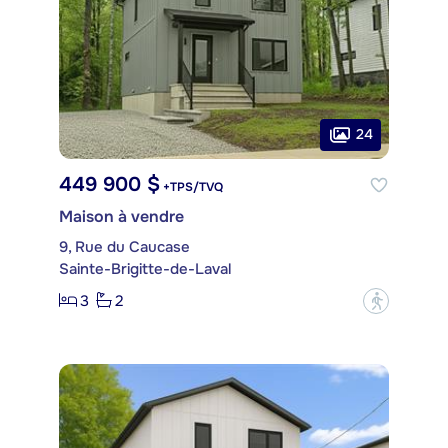
24
449 900 $
+TPS/TVQ
Maison à vendre
9, Rue du Caucase
Sainte-Brigitte-de-Laval
3
2
?