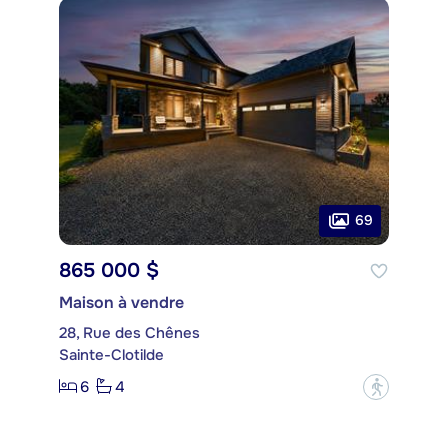
69
865 000 $
Maison à vendre
28, Rue des Chênes
Sainte-Clotilde
6
4
?