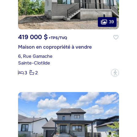
39
419 000 $
+TPS/TVQ
Maison en copropriété à vendre
6, Rue Gamache
Sainte-Clotilde
3
2
?