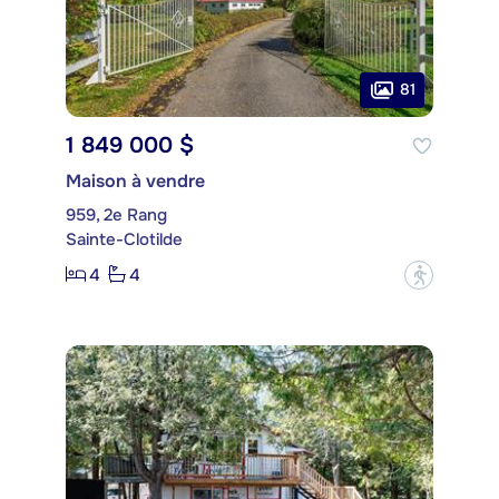
81
1 849 000 $
Maison à vendre
959, 2e Rang
Sainte-Clotilde
4
4
?