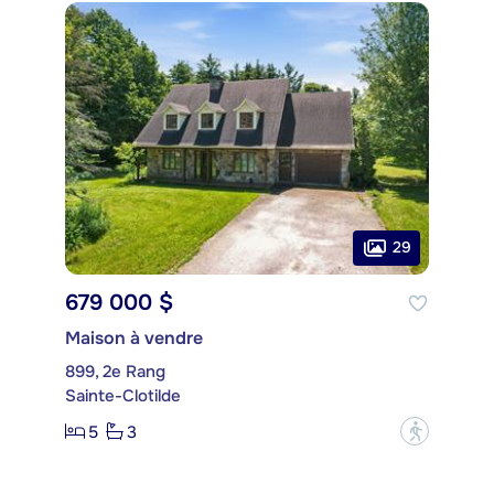
29
679 000 $
Maison à vendre
899, 2e Rang
Sainte-Clotilde
5
3
?