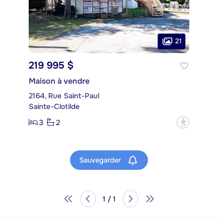
21
219 995 $
Maison à vendre
2164, Rue Saint-Paul
Sainte-Clotilde
3
2
?
Sauvegarder
1 / 1