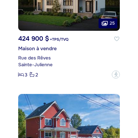
25
424 900 $
+TPS/TVQ
Maison à vendre
Rue des Rêves
Sainte-Julienne
3
2
?