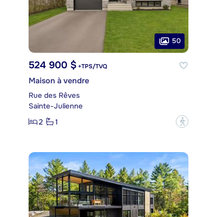
50
524 900 $
+TPS/TVQ
Maison à vendre
Rue des Rêves
Sainte-Julienne
2
1
?