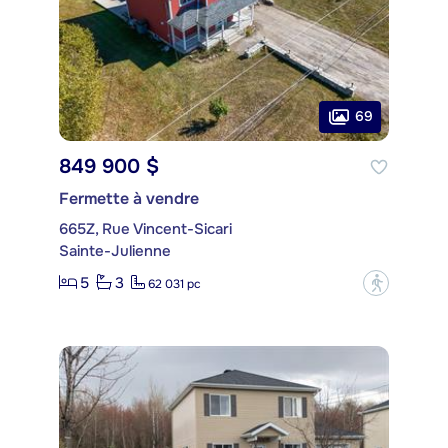
69
849 900 $
Fermette à vendre
665Z, Rue Vincent-Sicari
Sainte-Julienne
5
3
?
62 031 pc