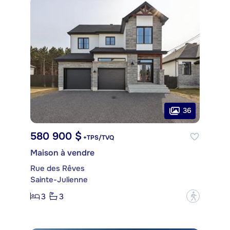
36
580 900 $
+TPS/TVQ
Maison à vendre
Rue des Rêves
Sainte-Julienne
3
3
?