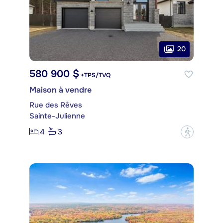
20
580 900 $
+TPS/TVQ
Maison à vendre
Rue des Rêves
Sainte-Julienne
4
3
?