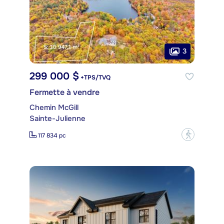
3
299 000 $
+TPS/TVQ
Fermette à vendre
Chemin McGill
Sainte-Julienne
?
117 834 pc