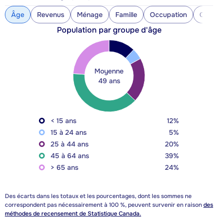
Âge
Revenus
Ménage
Famille
Occupation
Const
Population par groupe d'âge
Moyenne
49 ans
< 15 ans
12%
15 à 24 ans
5%
25 à 44 ans
20%
45 à 64 ans
39%
> 65 ans
24%
Des écarts dans les totaux et les pourcentages, dont les sommes ne
correspondent pas nécessairement à 100 %, peuvent survenir en raison
des
méthodes de recensement de Statistique Canada.