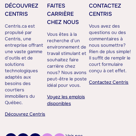
DÉCOUVREZ
FAITES
CONTACTEZ
CENTRIS
CARRIÈRE
CENTRIS
CHEZ NOUS
Centris.ca est
Vous avez des
propulsé par
questions ou des
Vous êtes à la
Centris, une
commentaires à
recherche d’un
entreprise offrant
nous soumettre?
environnement de
une vaste gamme
Rien de plus simple!
travail stimulant et
d’outils et de
Il suffit de remplir le
souhaitez faire
solutions
court formulaire
carrière chez
technologiques
conçu à cet effet.
nous? Nous avons
adaptés aux
peut-être le poste
Contactez Centris
besoins des
idéal pour vous.
courtiers
immobiliers du
Voyez les emplois
Québec.
disponibles
Découvrez Centris