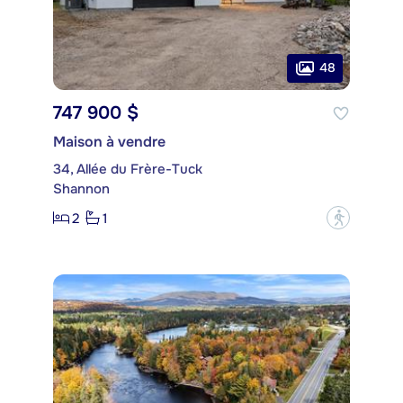
48
747 900 $
Maison à vendre
34, Allée du Frère-Tuck
Shannon
2
1
?