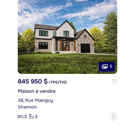
5
845 950 $
+TPS/TVQ
Maison à vendre
38, Rue Mainguy
Shannon
3
3
?