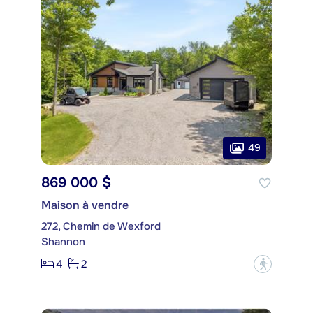
49
869 000 $
Maison à vendre
272, Chemin de Wexford
Shannon
4
2
?