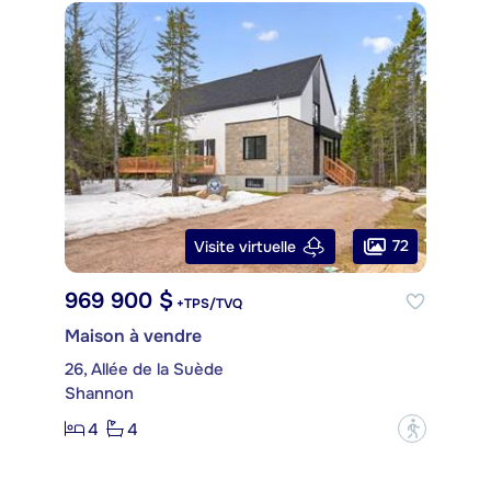
72
Visite virtuelle
969 900 $
+TPS/TVQ
Maison à vendre
26, Allée de la Suède
Shannon
4
4
?