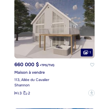
1
660 000 $
+TPS/TVQ
Maison à vendre
113, Allée du Cavalier
Shannon
3
2
?