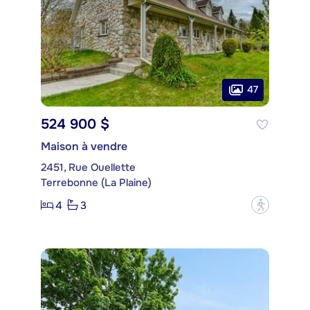
47
524 900 $
Maison à vendre
2451, Rue Ouellette
Terrebonne (La Plaine)
4
3
?