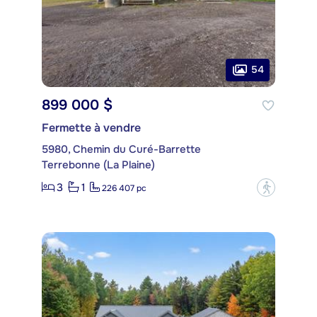
54
899 000 $
Fermette à vendre
5980, Chemin du Curé-Barrette
Terrebonne (La Plaine)
3
1
?
226 407 pc