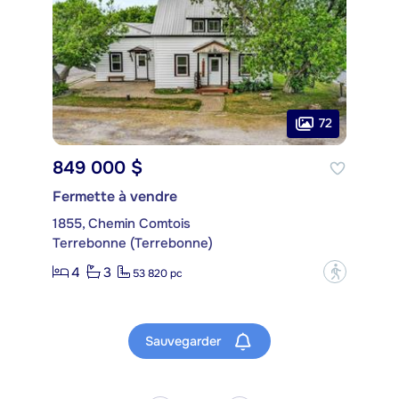
72
849 000 $
Fermette à vendre
1855, Chemin Comtois
Terrebonne (Terrebonne)
4
3
?
53 820 pc
Sauvegarder