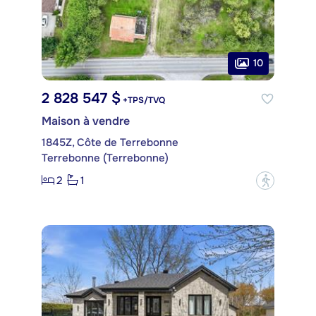
10
2 828 547 $
+TPS/TVQ
Maison à vendre
1845Z, Côte de Terrebonne
Terrebonne (Terrebonne)
2
1
?