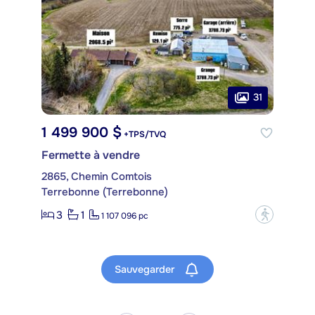
31
1 499 900 $
+TPS/TVQ
Fermette à vendre
2865, Chemin Comtois
Terrebonne (Terrebonne)
3
1
?
1 107 096 pc
Sauvegarder