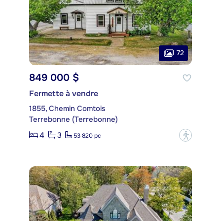
72
849 000 $
Fermette à vendre
1855, Chemin Comtois
Terrebonne (Terrebonne)
4
3
?
53 820 pc