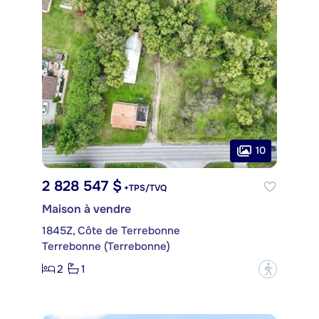
10
2 828 547 $
+TPS/TVQ
Maison à vendre
1845Z, Côte de Terrebonne
Terrebonne (Terrebonne)
2
1
?