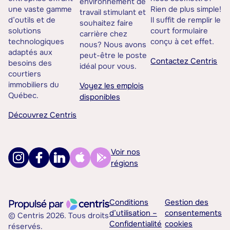
environnement de
une vaste gamme
Rien de plus simple!
travail stimulant et
d’outils et de
Il suffit de remplir le
souhaitez faire
solutions
court formulaire
carrière chez
technologiques
conçu à cet effet.
nous? Nous avons
adaptés aux
peut-être le poste
Contactez Centris
besoins des
idéal pour vous.
courtiers
immobiliers du
Voyez les emplois
Québec.
disponibles
Découvrez Centris
Voir nos
régions
Conditions
Gestion des
d’utilisation –
consentements
© Centris 2026. Tous droits
Confidentialité
cookies
réservés.