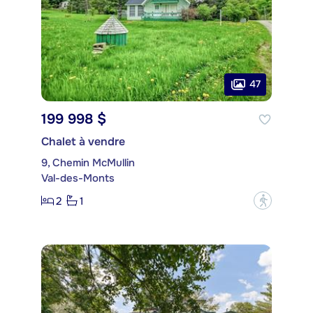
47
199 998 $
Chalet à vendre
9, Chemin McMullin
Val-des-Monts
2
1
?