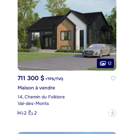
12
711 300 $
+TPS/TVQ
Maison à vendre
14, Chemin du Folklore
Val-des-Monts
2
2
?