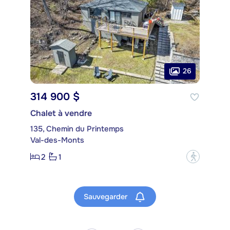
26
314 900 $
Chalet à vendre
135, Chemin du Printemps
Val-des-Monts
2
1
?
Sauvegarder