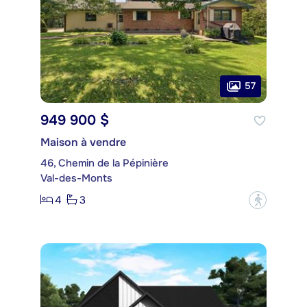
57
949 900 $
Maison à vendre
46, Chemin de la Pépinière
Val-des-Monts
4
3
?