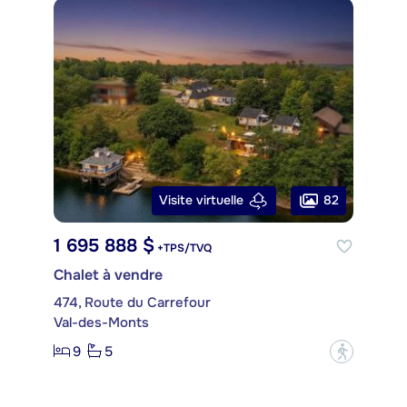
82
Visite virtuelle
1 695 888 $
+TPS/TVQ
Chalet à vendre
474, Route du Carrefour
Val-des-Monts
9
5
?