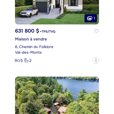
1
631 800 $
+TPS/TVQ
Maison à vendre
6, Chemin du Folklore
Val-des-Monts
5
2
?