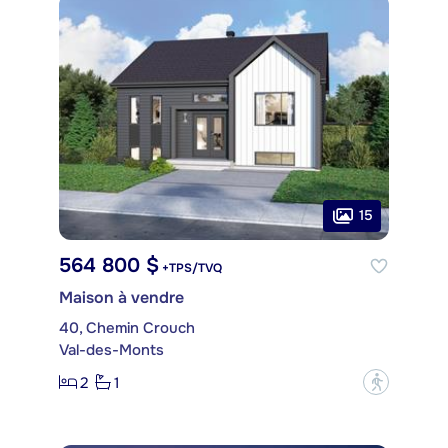
15
564 800 $
+TPS/TVQ
Maison à vendre
40, Chemin Crouch
Val-des-Monts
2
1
?