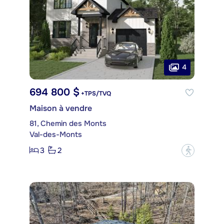
4
694 800 $
+TPS/TVQ
Maison à vendre
81, Chemin des Monts
Val-des-Monts
3
2
?