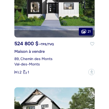
21
524 800 $
+TPS/TVQ
Maison à vendre
89, Chemin des Monts
Val-des-Monts
2
1
?