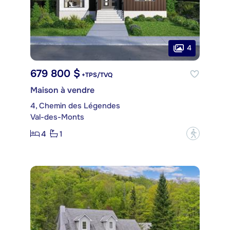
4
679 800 $
+TPS/TVQ
Maison à vendre
4, Chemin des Légendes
Val-des-Monts
4
1
?