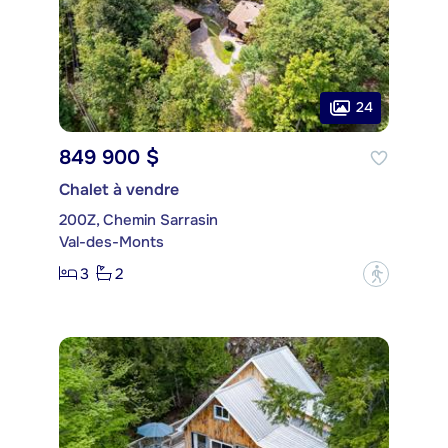
24
849 900 $
Chalet à vendre
200Z, Chemin Sarrasin
Val-des-Monts
3
2
?