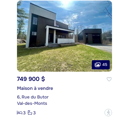
45
749 900 $
Maison à vendre
6, Rue du Butor
Val-des-Monts
3
3
?