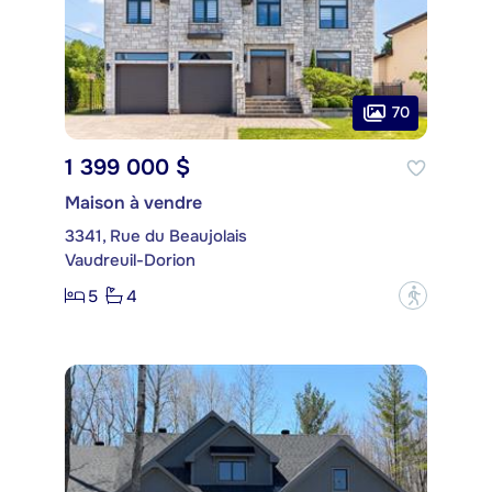
70
1 399 000 $
Maison à vendre
3341, Rue du Beaujolais
Vaudreuil-Dorion
5
4
?