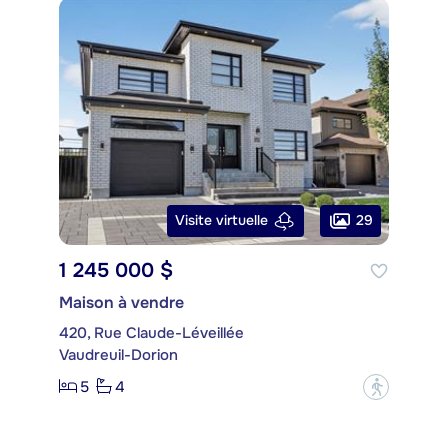
29
Visite virtuelle
1 245 000 $
Maison à vendre
420, Rue Claude-Léveillée
Vaudreuil-Dorion
5
4
?