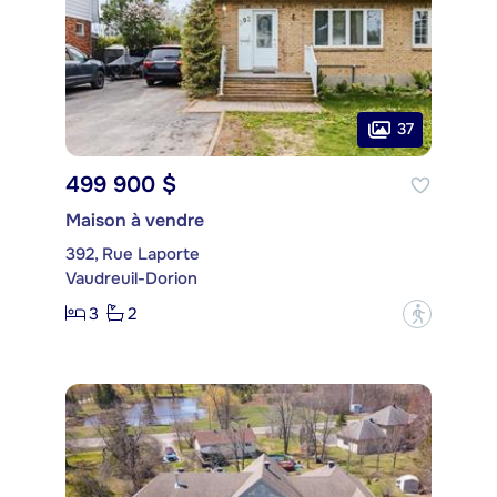
37
499 900 $
Maison à vendre
392, Rue Laporte
Vaudreuil-Dorion
3
2
?