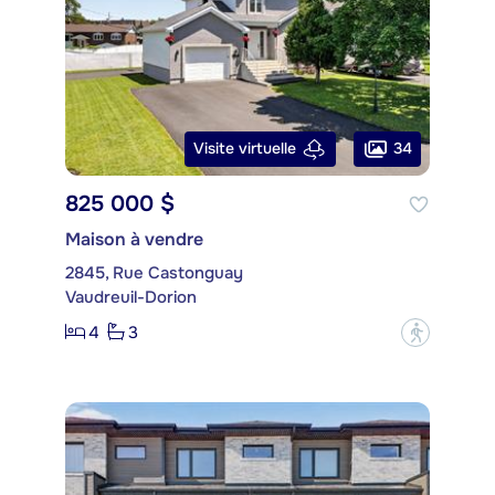
34
Visite virtuelle
825 000 $
Maison à vendre
2845, Rue Castonguay
Vaudreuil-Dorion
4
3
?