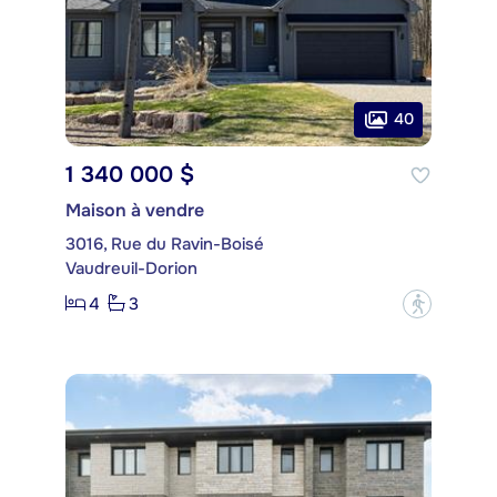
40
1 340 000 $
Maison à vendre
3016, Rue du Ravin-Boisé
Vaudreuil-Dorion
4
3
?