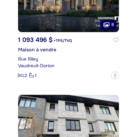
8
1 093 496 $
+TPS/TVQ
Maison à vendre
Rue Riley
Vaudreuil-Dorion
2
1
?