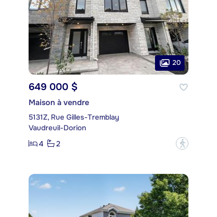
20
649 000 $
Maison à vendre
5131Z, Rue Gilles-Tremblay
Vaudreuil-Dorion
4
2
?