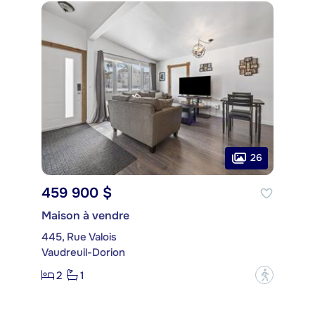
26
459 900 $
Maison à vendre
445, Rue Valois
Vaudreuil-Dorion
2
1
?