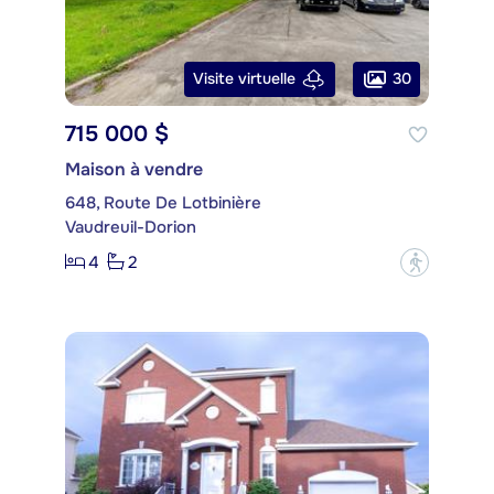
30
Visite virtuelle
715 000 $
Maison à vendre
648, Route De Lotbinière
Vaudreuil-Dorion
4
2
?