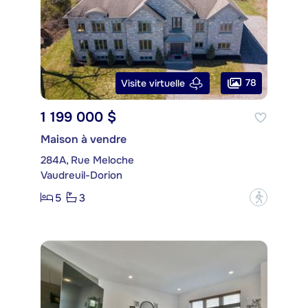
78
Visite virtuelle
1 199 000 $
Maison à vendre
284A, Rue Meloche
Vaudreuil-Dorion
5
3
?