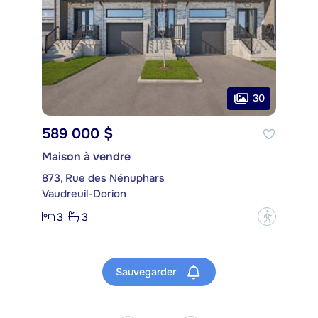
30
589 000 $
Maison à vendre
873, Rue des Nénuphars
Vaudreuil-Dorion
3
3
?
Sauvegarder