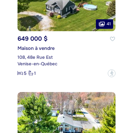
41
649 000 $
Maison à vendre
108, 48e Rue Est
Venise-en-Québec
5
1
?