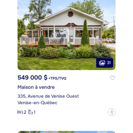
31
549 000 $
+TPS/TVQ
Maison à vendre
335, Avenue de Venise Ouest
Venise-en-Québec
2
1
?