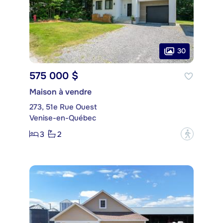
30
575 000 $
Maison à vendre
273, 51e Rue Ouest
Venise-en-Québec
3
2
?