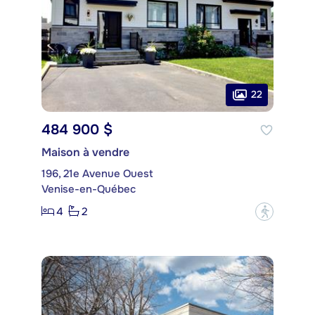
22
484 900 $
Maison à vendre
196, 21e Avenue Ouest
Venise-en-Québec
4
2
?