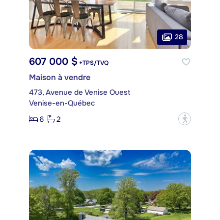
28
607 000 $
+TPS/TVQ
Maison à vendre
473, Avenue de Venise Ouest
Venise-en-Québec
6
2
?