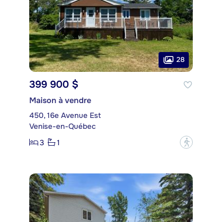
28
399 900 $
Maison à vendre
450, 16e Avenue Est
Venise-en-Québec
3
1
?