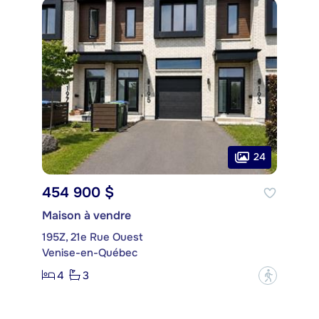
24
454 900 $
Maison à vendre
195Z, 21e Rue Ouest
Venise-en-Québec
4
3
?