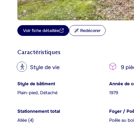
Voir fiche détaillée
Redécorer
Caractéristiques
?
Style de vie
9 piè
Style de bâtiment
Année de c
Plain-pied, Détaché
1979
Stationnement total
Foyer / Po
Allée (4)
Poêle au bo