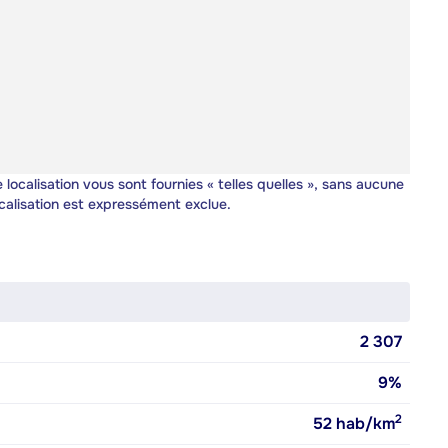
 localisation vous sont fournies « telles quelles », sans aucune
calisation est expressément exclue.
2 307
9%
2
52
hab/km