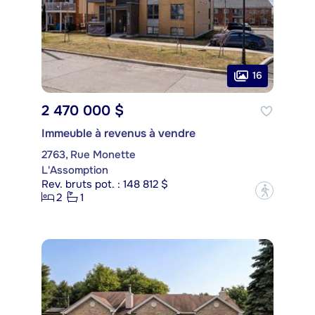
16
2 470 000 $
Immeuble à revenus à vendre
2763, Rue Monette
L'Assomption
Rev. bruts pot. : 148 812 $
?
2
1