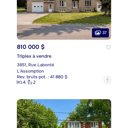
37
810 000 $
Triplex à vendre
3851, Rue Labonté
L'Assomption
Rev. bruts pot. : 41 880 $
?
4
2