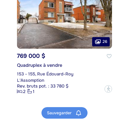
26
769 000 $
Quadruplex à vendre
153 - 155, Rue Édouard-Roy
L'Assomption
Rev. bruts pot. : 33 780 $
?
2
1
Sauvegarder