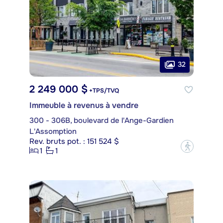
32
2 249 000 $
+TPS/TVQ
Immeuble à revenus à vendre
300 - 306B, boulevard de l'Ange-Gardien
L'Assomption
Rev. bruts pot. : 151 524 $
?
1
1