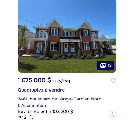
13
1 675 000 $
+TPS/TVQ
Quadruplex à vendre
2461, boulevard de l'Ange-Gardien Nord
L'Assomption
Rev. bruts pot. : 103 200 $
?
2
1