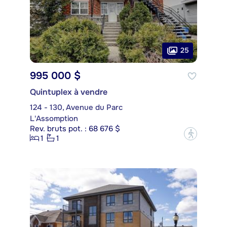
25
995 000 $
Quintuplex à vendre
124 - 130, Avenue du Parc
L'Assomption
Rev. bruts pot. : 68 676 $
?
1
1