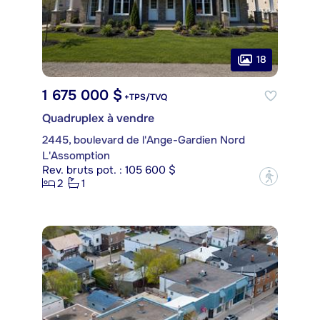
18
1 675 000 $
+TPS/TVQ
Quadruplex à vendre
2445, boulevard de l'Ange-Gardien Nord
L'Assomption
Rev. bruts pot. : 105 600 $
?
2
1