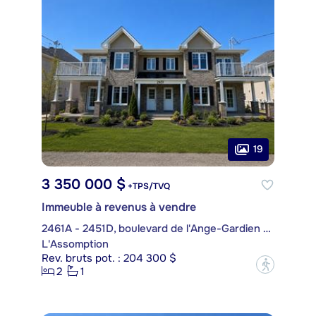
19
3 350 000 $
+TPS/TVQ
Immeuble à revenus à vendre
2461A - 2451D, boulevard de l'Ange-Gardien Nord
L'Assomption
Rev. bruts pot. : 204 300 $
?
2
1