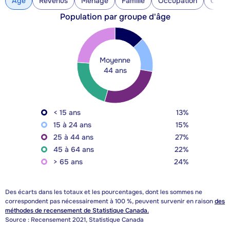
Âge
Revenus
Ménage
Famille
Occupation
Const
Population par groupe d'âge
Moyenne
44 ans
< 15 ans
13%
15 à 24 ans
15%
25 à 44 ans
27%
45 à 64 ans
22%
> 65 ans
24%
Des écarts dans les totaux et les pourcentages, dont les sommes ne
correspondent pas nécessairement à 100 %, peuvent survenir en raison
des
méthodes de recensement de Statistique Canada.
Source : Recensement 2021, Statistique Canada