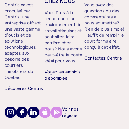
CHEZ NOUS
Centris.ca est
Vous avez des
propulsé par
questions ou des
Vous êtes à la
Centris, une
commentaires à
recherche d’un
entreprise offrant
nous soumettre?
environnement de
une vaste gamme
Rien de plus simple!
travail stimulant et
d’outils et de
Il suffit de remplir le
souhaitez faire
solutions
court formulaire
carrière chez
technologiques
conçu à cet effet.
nous? Nous avons
adaptés aux
peut-être le poste
Contactez Centris
besoins des
idéal pour vous.
courtiers
immobiliers du
Voyez les emplois
Québec.
disponibles
Découvrez Centris
Voir nos
régions