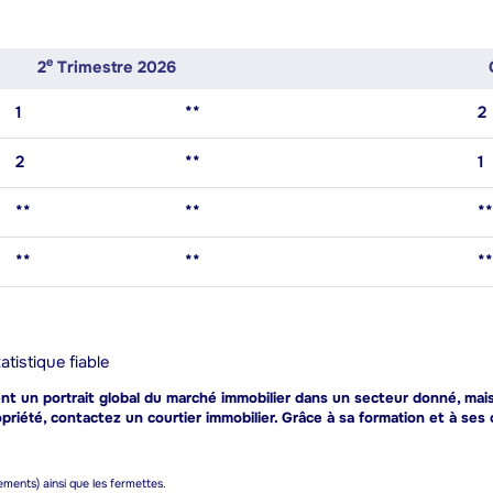
E
2
Trimestre 2026
1
**
2
2
**
1
**
**
**
**
**
**
tistique fiable
 un portrait global du marché immobilier dans un secteur donné, mais e
riété, contactez un courtier immobilier. Grâce à sa formation et à ses 
gements) ainsi que les fermettes.