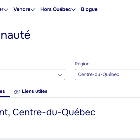
er
Vendre
Hors Québec
Blogue
unauté
Région
Centre-du-Québec
res
Liens utiles
ent, Centre-du-Québec