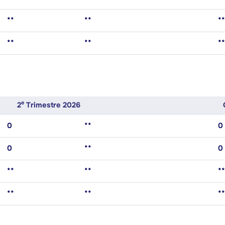
**
**
**
**
**
**
E
2
Trimestre 2026
0
**
0
0
**
0
**
**
**
**
**
**