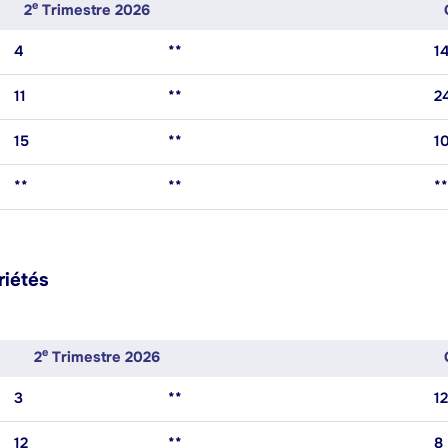
E
2
Trimestre 2026
4
**
1
11
**
2
15
**
1
**
**
**
riétés
E
2
Trimestre 2026
3
**
12
12
**
8