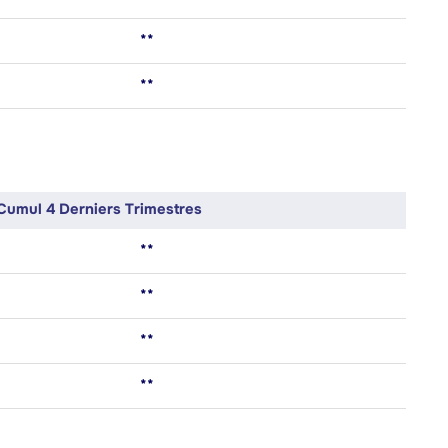
**
**
Cumul 4 Derniers Trimestres
**
**
**
**