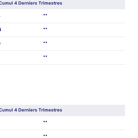
Cumul 4 Derniers Trimestres
4
**
4
**
0
**
**
Cumul 4 Derniers Trimestres
**
**