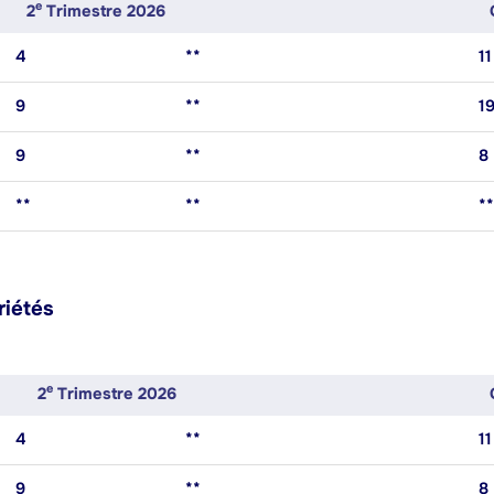
E
2
Trimestre 2026
4
**
11
9
**
1
9
**
8
**
**
**
riétés
E
2
Trimestre 2026
4
**
11
9
**
8