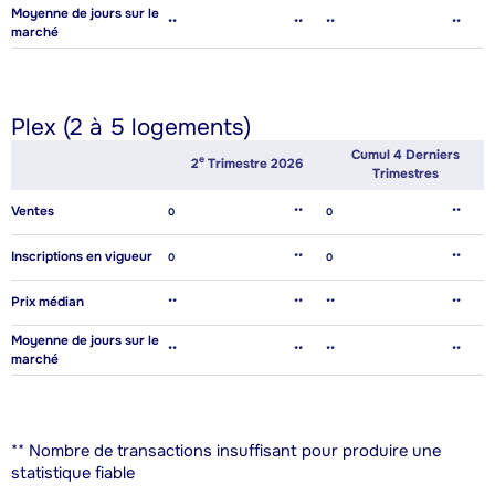
Moyenne de jours sur le
**
**
**
**
marché
Plex (2 à 5 logements)
Cumul 4 Derniers
E
2
Trimestre 2026
Trimestres
Ventes
0
**
0
**
Inscriptions en vigueur
0
**
0
**
Prix médian
**
**
**
**
Moyenne de jours sur le
**
**
**
**
marché
** Nombre de transactions insuffisant pour produire une
statistique fiable