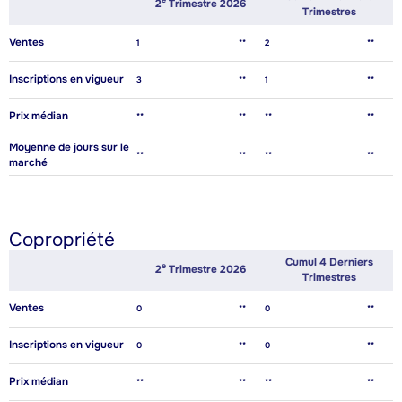
E
2
Trimestre 2026
Trimestres
Ventes
1
**
2
**
Inscriptions en vigueur
3
**
1
**
Prix médian
**
**
**
**
Moyenne de jours sur le
**
**
**
**
marché
Copropriété
Cumul 4 Derniers
E
2
Trimestre 2026
Trimestres
Ventes
0
**
0
**
Inscriptions en vigueur
0
**
0
**
Prix médian
**
**
**
**