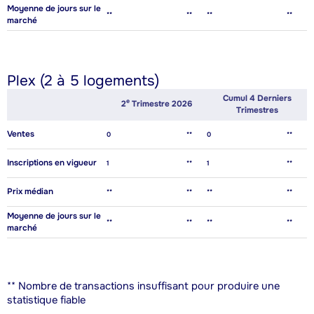
Moyenne de jours sur le
**
**
**
**
marché
Plex (2 à 5 logements)
Cumul 4 Derniers
E
2
Trimestre 2026
Trimestres
Ventes
0
**
0
**
Inscriptions en vigueur
1
**
1
**
Prix médian
**
**
**
**
Moyenne de jours sur le
**
**
**
**
marché
** Nombre de transactions insuffisant pour produire une
statistique fiable