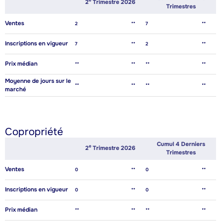
E
2
Trimestre 2026
Trimestres
Ventes
2
**
7
**
Inscriptions en vigueur
7
**
2
**
Prix médian
**
**
**
**
Moyenne de jours sur le
**
**
**
**
marché
Copropriété
Cumul 4 Derniers
E
2
Trimestre 2026
Trimestres
Ventes
0
**
0
**
Inscriptions en vigueur
0
**
0
**
Prix médian
**
**
**
**