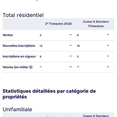
Total résidentiel
Cumul 4 Derniers
E
2
Trimestre 2026
Trimestres
Ventes
3
**
8
**
Nouvelles inscriptions
13
**
19
**
Inscriptions en vigueur
9
**
3
**
Volume (en millier $)
**
**
**
**
Statistiques détaillées par catégorie de
propriétés
Unifamiliale
Cumul 4 Derniers