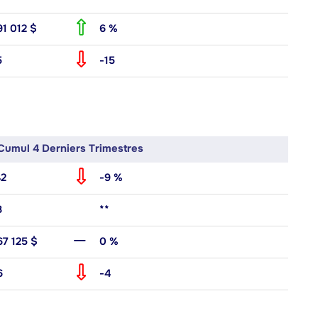
91 012 $
6 %
5
-15
Cumul 4 Derniers Trimestres
42
-9 %
8
**
67 125 $
0 %
6
-4