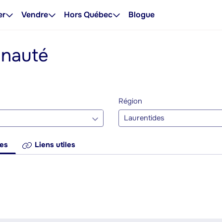
er
Vendre
Hors Québec
Blogue
unauté
Région
Laurentides
res
Liens utiles