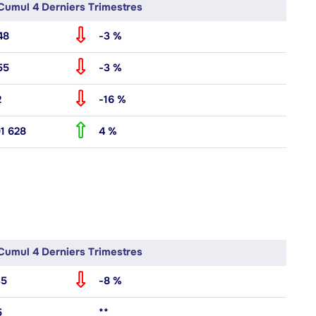
Cumul 4 Derniers Trimestres
48
-3 %
55
-3 %
2
-16 %
91 628
4 %
Cumul 4 Derniers Trimestres
35
-8 %
5
**