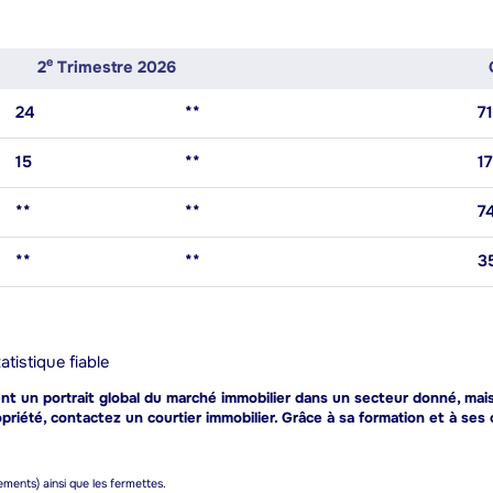
E
2
Trimestre 2026
24
**
71
15
**
17
**
**
7
**
**
3
tistique fiable
 un portrait global du marché immobilier dans un secteur donné, mais e
riété, contactez un courtier immobilier. Grâce à sa formation et à ses 
gements) ainsi que les fermettes.