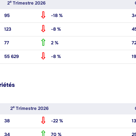
E
2
Trimestre 2026
95
-18 %
3
123
-8 %
4
77
2 %
7
55 629
-8 %
1
riétés
E
2
Trimestre 2026
38
-22 %
1
34
70 %
2