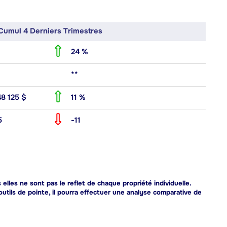
Cumul 4 Derniers Trimestres
24 %
**
48 125 $
11 %
5
-11
lles ne sont pas le reflet de chaque propriété individuelle.
outils de pointe, il pourra effectuer une analyse comparative de