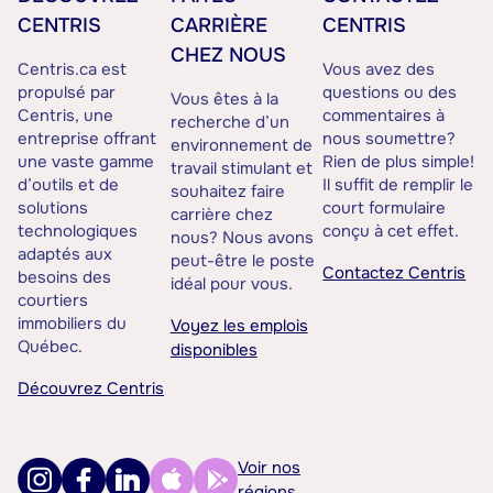
CENTRIS
CARRIÈRE
CENTRIS
CHEZ NOUS
Centris.ca est
Vous avez des
propulsé par
questions ou des
Vous êtes à la
Centris, une
commentaires à
recherche d’un
entreprise offrant
nous soumettre?
environnement de
une vaste gamme
Rien de plus simple!
travail stimulant et
d’outils et de
Il suffit de remplir le
souhaitez faire
solutions
court formulaire
carrière chez
technologiques
conçu à cet effet.
nous? Nous avons
adaptés aux
peut-être le poste
Contactez Centris
besoins des
idéal pour vous.
courtiers
immobiliers du
Voyez les emplois
Québec.
disponibles
Découvrez Centris
Voir nos
régions