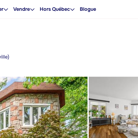
er
Vendre
Hors Québec
Blogue
ille)