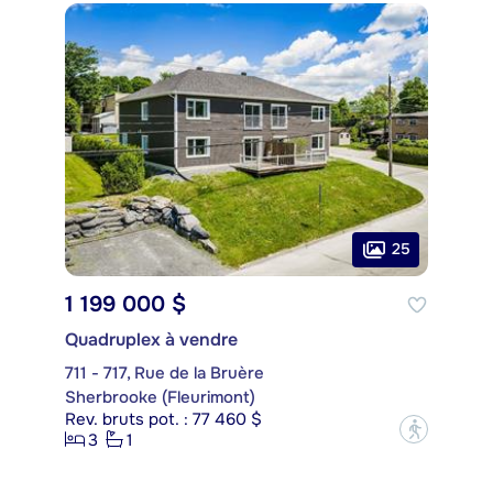
25
1 199 000 $
Quadruplex à vendre
711 - 717, Rue de la Bruère
Sherbrooke (Fleurimont)
Rev. bruts pot. : 77 460 $
?
3
1