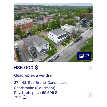
47
685 000 $
Quadruplex à vendre
37 - 43, Rue Bruno-Dandenault
Sherbrooke (Fleurimont)
Rev. bruts pot. : 59 508 $
?
2
1