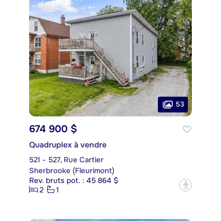
53
674 900 $
Quadruplex à vendre
521 - 527, Rue Cartier
Sherbrooke (Fleurimont)
Rev. bruts pot. : 45 864 $
?
2
1