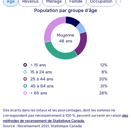
Âge
Revenus
Ménage
Famille
Occupation
Const
Population par groupe d'âge
Moyenne
48 ans
< 15 ans
12%
15 à 24 ans
8%
25 à 44 ans
20%
45 à 64 ans
31%
> 65 ans
28%
Des écarts dans les totaux et les pourcentages, dont les sommes ne
correspondent pas nécessairement à 100 %, peuvent survenir en raison
des
méthodes de recensement de Statistique Canada.
Source : Recensement 2021, Statistique Canada