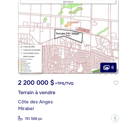
6
2 200 000 $
+TPS/TVQ
Terrain à vendre
Côte des Anges
Mirabel
?
741 566 pc