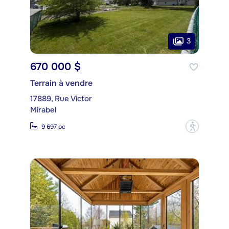
3
670 000 $
Terrain à vendre
17889, Rue Victor
Mirabel
?
9 697 pc