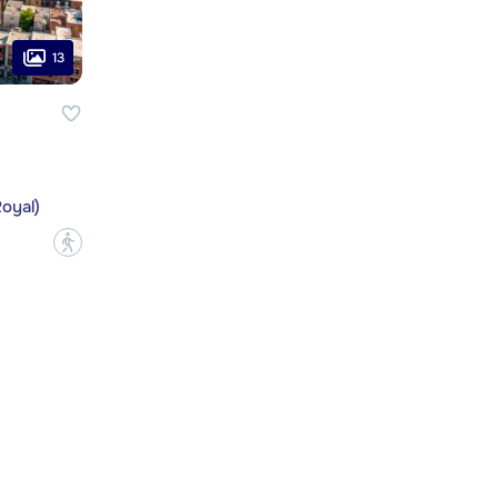
13
oyal)
?