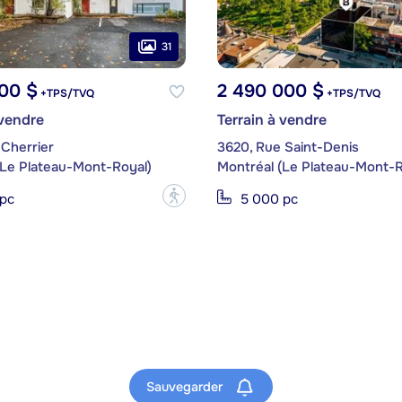
31
00 $
2 490 000 $
+TPS/TVQ
+TPS/TVQ
 vendre
Terrain à vendre
 Cherrier
3620, Rue Saint-Denis
(Le Plateau-Mont-Royal)
Montréal (Le Plateau-Mont-R
?
 pc
5 000 pc
Sauvegarder