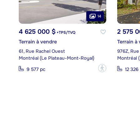
14
4 625 000 $
2 575 0
+TPS/TVQ
Terrain à vendre
Terrain à
61, Rue Rachel Ouest
976Z, Rue
Montréal (Le Plateau-Mont-Royal)
Montréal 
?
9 577 pc
12 326