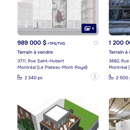
6
989 000 $
1 200 0
+TPS/TVQ
Terrain à vendre
Terrain à
3711, Rue Saint-Hubert
3682, Rue
Montréal (Le Plateau-Mont-Royal)
Montréal 
?
2 340 pc
2 500 