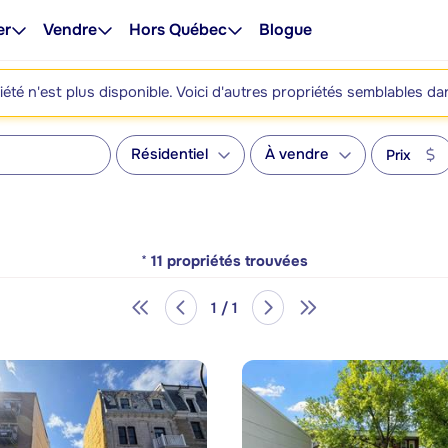
er
Vendre
Hors Québec
Blogue
été n'est plus disponible. Voici d'autres propriétés semblables da
Résidentiel
À vendre
Prix
*
11
propriétés trouvées
1 / 1