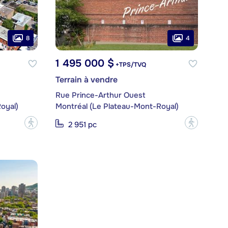
8
4
1 495 000 $
+TPS/TVQ
Terrain à vendre
Rue Prince-Arthur Ouest
oyal)
Montréal (Le Plateau-Mont-Royal)
?
?
2 951 pc