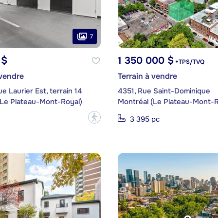
7
 $
1 350 000 $
+TPS/TVQ
 vendre
Terrain à vendre
e Laurier Est, terrain 14
4351, Rue Saint-Dominique
(Le Plateau-Mont-Royal)
Montréal (Le Plateau-Mont-R
?
3 395 pc