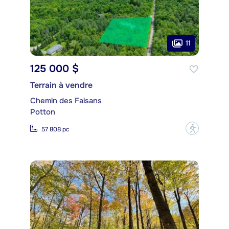
11
125 000 $
Terrain à vendre
Chemin des Faisans
Potton
?
57 808 pc