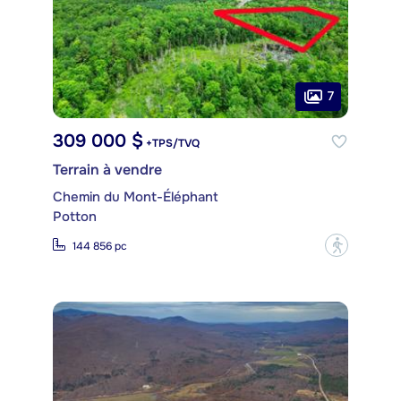
7
309 000 $
+TPS/TVQ
Terrain à vendre
Chemin du Mont-Éléphant
Potton
?
144 856 pc