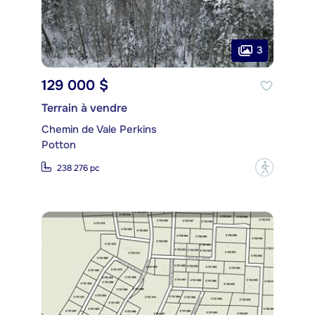
3
129 000 $
Terrain à vendre
Chemin de Vale Perkins
Potton
?
238 276 pc