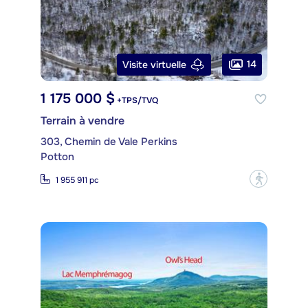
14
Visite virtuelle
1 175 000 $
+TPS/TVQ
Terrain à vendre
303, Chemin de Vale Perkins
Potton
?
1 955 911 pc