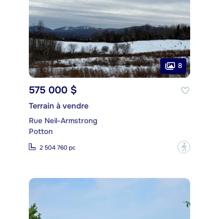
8
575 000 $
Terrain à vendre
Rue Neil-Armstrong
Potton
?
2 504 760 pc