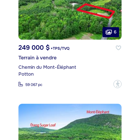
6
249 000 $
+TPS/TVQ
Terrain à vendre
Chemin du Mont-Éléphant
Potton
?
59 067 pc