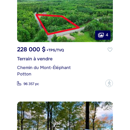
4
228 000 $
+TPS/TVQ
Terrain à vendre
Chemin du Mont-Éléphant
Potton
?
96 357 pc