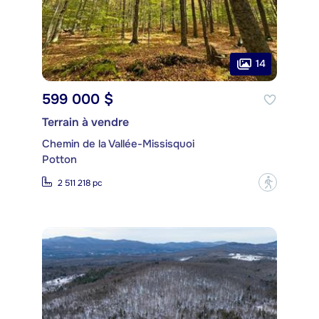
14
599 000 $
Terrain à vendre
Chemin de la Vallée-Missisquoi
Potton
?
2 511 218 pc