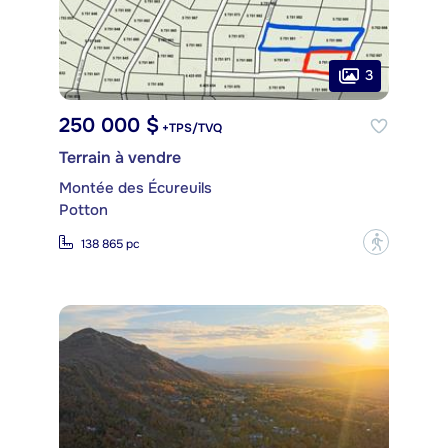
3
250 000 $
+TPS/TVQ
Terrain à vendre
Montée des Écureuils
Potton
?
138 865 pc