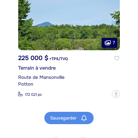
7
225 000 $
+TPS/TVQ
Terrain à vendre
Route de Mansonville
Potton
?
172 021 pc
Sauvegarder