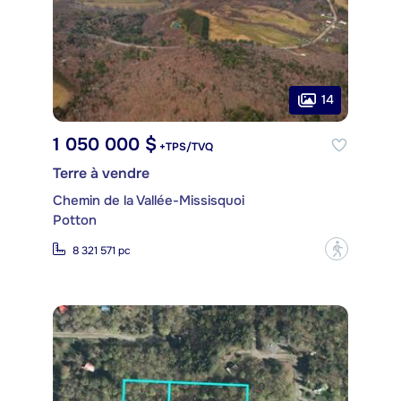
14
1 050 000 $
+TPS/TVQ
Terre à vendre
Chemin de la Vallée-Missisquoi
Potton
?
8 321 571 pc