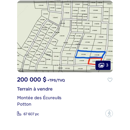
3
200 000 $
+TPS/TVQ
Terrain à vendre
Montée des Écureuils
Potton
?
67 607 pc