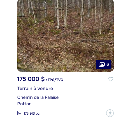
6
175 000 $
+TPS/TVQ
Terrain à vendre
Chemin de la Falaise
Potton
?
173 913 pc