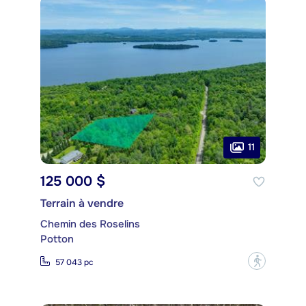
11
125 000 $
Terrain à vendre
Chemin des Roselins
Potton
?
57 043 pc