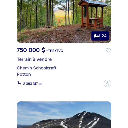
24
750 000 $
+TPS/TVQ
Terrain à vendre
Chemin Schoolcraft
Potton
?
2 393 317 pc