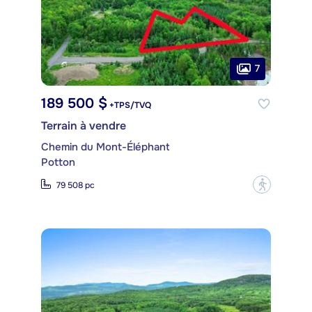
7
189 500 $
+TPS/TVQ
Terrain à vendre
Chemin du Mont-Éléphant
Potton
?
79 508 pc