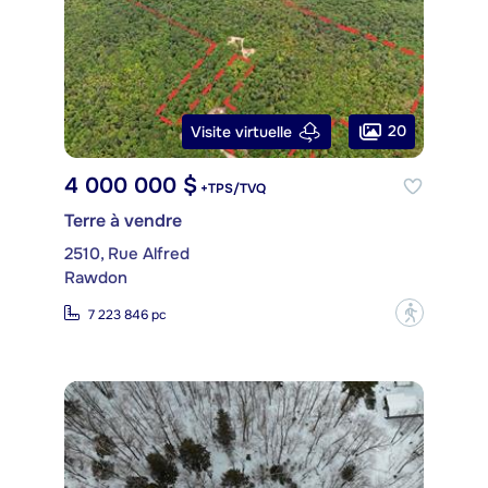
20
Visite virtuelle
4 000 000 $
+TPS/TVQ
Terre à vendre
2510, Rue Alfred
Rawdon
?
7 223 846 pc