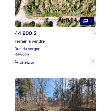
13
44 900 $
Terrain à vendre
Rue du Verger
Rawdon
?
38 842 pc