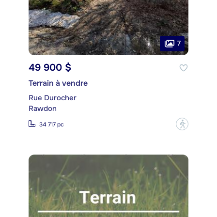
7
49 900 $
Terrain à vendre
Rue Durocher
Rawdon
?
34 717 pc