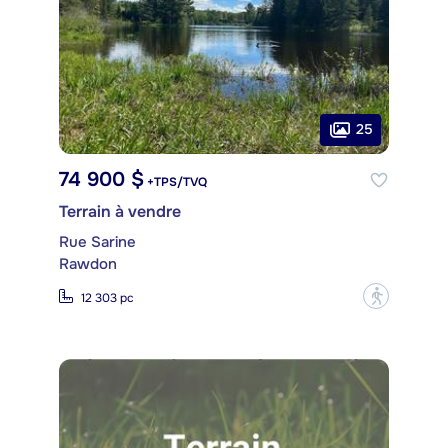
25
74 900 $
+TPS/TVQ
Terrain à vendre
Rue Sarine
Rawdon
?
12 303 pc