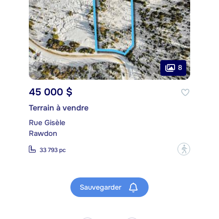
8
45 000 $
Terrain à vendre
Rue Gisèle
Rawdon
?
33 793 pc
Sauvegarder