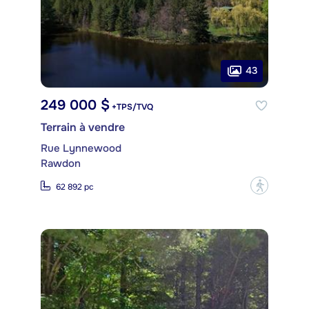
43
249 000 $
+TPS/TVQ
Terrain à vendre
Rue Lynnewood
Rawdon
?
62 892 pc