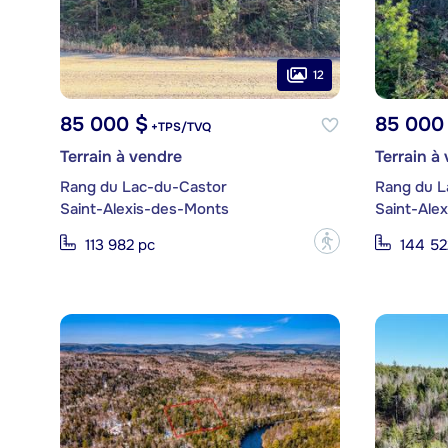
12
85 000 $
85 000
+TPS/TVQ
Terrain à vendre
Terrain à
Rang du Lac-du-Castor
Rang du L
Saint-Alexis-des-Monts
Saint-Ale
?
113 982 pc
144 52