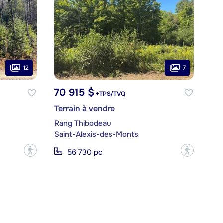
12
7
70 915 $
+TPS/TVQ
Terrain à vendre
Rang Thibodeau
Saint-Alexis-des-Monts
?
?
56 730 pc