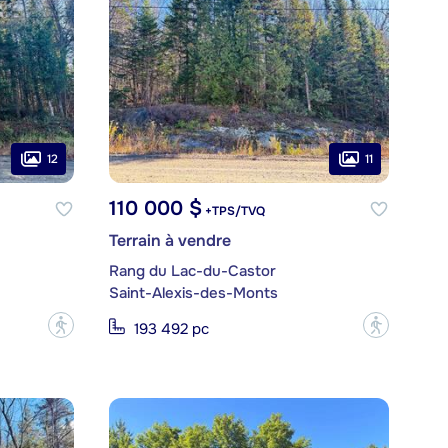
12
11
110 000 $
+TPS/TVQ
Terrain à vendre
Rang du Lac-du-Castor
Saint-Alexis-des-Monts
?
?
193 492 pc