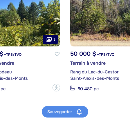
3
$
50 000 $
+TPS/TVQ
+TPS/TVQ
 vendre
Terrain à vendre
odeau
Rang du Lac-du-Castor
xis-des-Monts
Saint-Alexis-des-Monts
?
 pc
60 480 pc
Sauvegarder