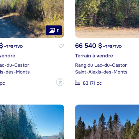
11
$
66 540 $
+TPS/TVQ
+TPS/TVQ
 vendre
Terrain à vendre
ac-du-Castor
Rang du Lac-du-Castor
xis-des-Monts
Saint-Alexis-des-Monts
?
 pc
83 171 pc