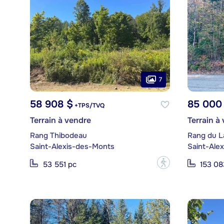
7
58 908 $
85 000
+TPS/TVQ
Terrain à vendre
Terrain à
Rang Thibodeau
Rang du L
Saint-Alexis-des-Monts
Saint-Ale
?
53 551 pc
153 08