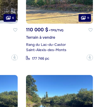
6
11
110 000 $
+TPS/TVQ
Terrain à vendre
Rang du Lac-du-Castor
Saint-Alexis-des-Monts
?
?
177 746 pc