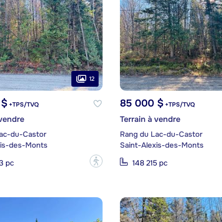
12
 $
85 000 $
+TPS/TVQ
+TPS/TVQ
 vendre
Terrain à vendre
ac-du-Castor
Rang du Lac-du-Castor
xis-des-Monts
Saint-Alexis-des-Monts
?
3 pc
148 215 pc