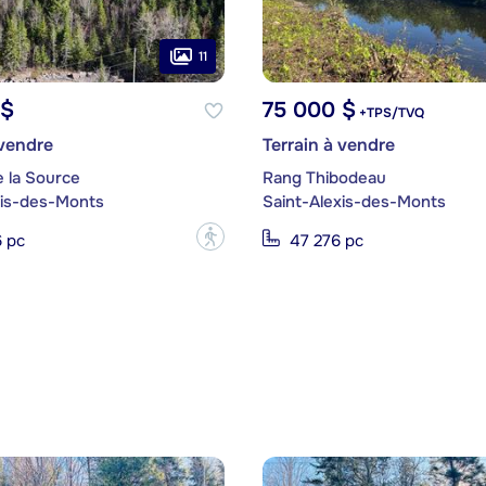
11
 $
75 000 $
+TPS/TVQ
 vendre
Terrain à vendre
 la Source
Rang Thibodeau
xis-des-Monts
Saint-Alexis-des-Monts
?
 pc
47 276 pc