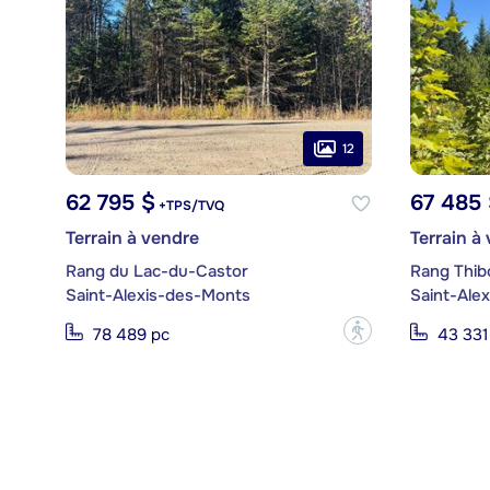
12
62 795 $
67 485 
+TPS/TVQ
Terrain à vendre
Terrain à
Rang du Lac-du-Castor
Rang Thib
Saint-Alexis-des-Monts
Saint-Ale
?
78 489 pc
43 331