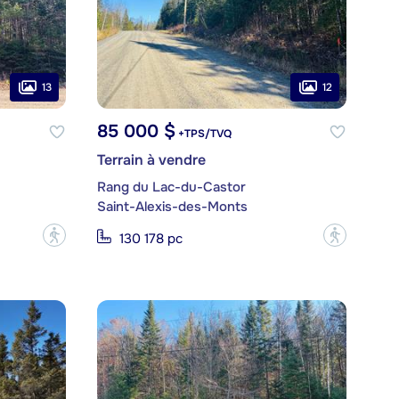
13
12
85 000 $
+TPS/TVQ
Terrain à vendre
Rang du Lac-du-Castor
Saint-Alexis-des-Monts
?
?
130 178 pc