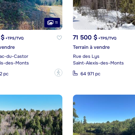
11
 $
71 500 $
+TPS/TVQ
+TPS/TVQ
 vendre
Terrain à vendre
ac-du-Castor
Rue des Lys
xis-des-Monts
Saint-Alexis-des-Monts
?
2 pc
64 971 pc