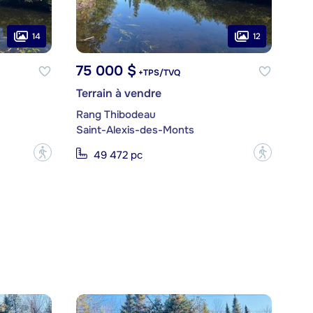
14
12
75 000 $
+TPS/TVQ
Terrain à vendre
Rang Thibodeau
Saint-Alexis-des-Monts
?
?
49 472 pc