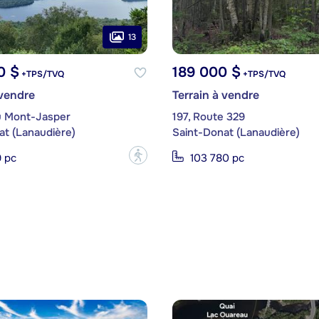
13
0 $
189 000 $
+TPS/TVQ
+TPS/TVQ
 vendre
Terrain à vendre
u Mont-Jasper
197, Route 329
at (Lanaudière)
Saint-Donat (Lanaudière)
?
 pc
103 780 pc