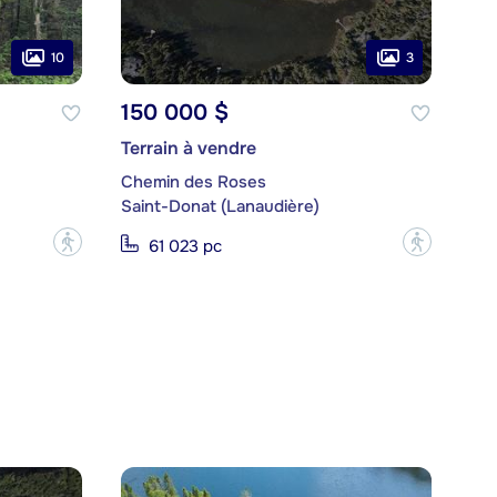
10
3
150 000 $
Terrain à vendre
Chemin des Roses
Saint-Donat (Lanaudière)
?
?
61 023 pc