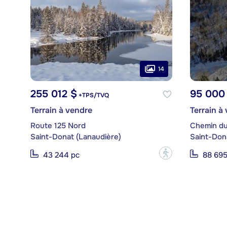
14
255 012 $
95 000
+TPS/TVQ
Terrain à vendre
Terrain à
Route 125 Nord
Chemin du
Saint-Donat (Lanaudière)
Saint-Don
?
43 244 pc
88 695