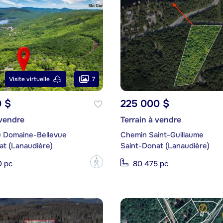
7
Visite virtuelle
0 $
225 000 $
 vendre
Terrain à vendre
 Domaine-Bellevue
Chemin Saint-Guillaume
at (Lanaudière)
Saint-Donat (Lanaudière)
?
0 pc
80 475 pc