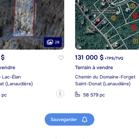
28
 $
131 000 $
+TPS/TVQ
 vendre
Terrain à vendre
 Lac-Élan
Chemin du Domaine-Forget
at (Lanaudière)
Saint-Donat (Lanaudière)
?
 pc
58 579 pc
Sauvegarder