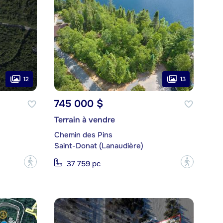
12
13
745 000 $
Terrain à vendre
Chemin des Pins
Saint-Donat (Lanaudière)
?
?
37 759 pc