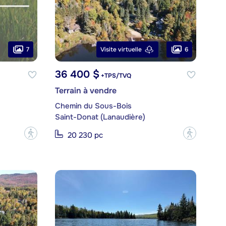
7
6
Visite virtuelle
36 400 $
+TPS/TVQ
Terrain à vendre
Chemin du Sous-Bois
Saint-Donat (Lanaudière)
?
?
20 230 pc