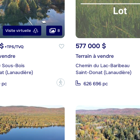
8
Visite virtuelle
 $
577 000 $
+TPS/TVQ
 vendre
Terrain à vendre
 Sous-Bois
Chemin du Lac-Baribeau
at (Lanaudière)
Saint-Donat (Lanaudière)
?
 pc
626 696 pc