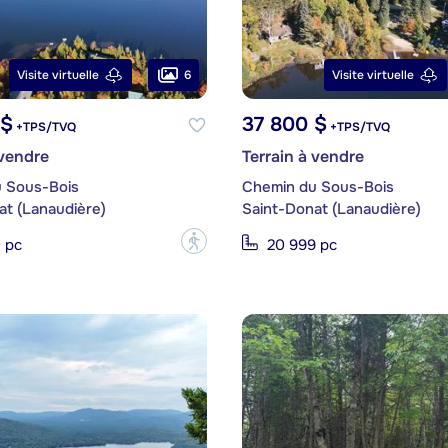
6
Visite virtuelle
Visite virtuelle
 $
37 800 $
+TPS/TVQ
+TPS/TVQ
 vendre
Terrain à vendre
 Sous-Bois
Chemin du Sous-Bois
at (Lanaudière)
Saint-Donat (Lanaudière)
?
 pc
20 999 pc