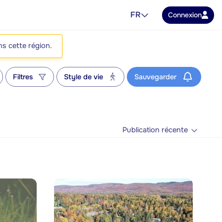
FR
Connexion
ns cette région.
Filtres
Style de vie
Sauvegarder
Publication récente