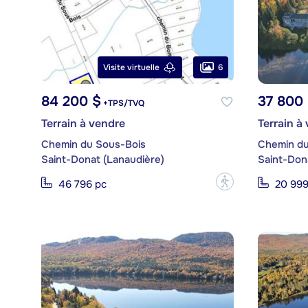
6
Visite virtuelle
84 200 $
37 800
+TPS/TVQ
Terrain à vendre
Terrain à
Chemin du Sous-Bois
Chemin du
Saint-Donat (Lanaudière)
Saint-Don
?
46 796 pc
20 999