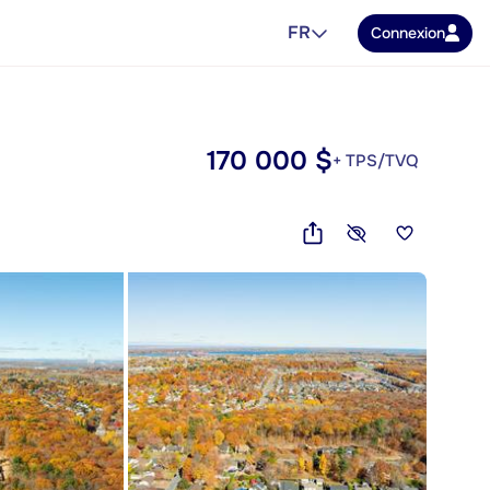
FR
Connexion
170 000 $
+ TPS/TVQ