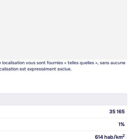
 localisation vous sont fournies « telles quelles », sans aucune
calisation est expressément exclue.
35 165
1%
2
614
hab/km