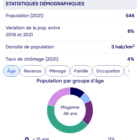
STATISTIQUES DÉMOGRAPHIQUES
Population (2021)
546
Variation de la pop. entre
8%
2016 et 2021
2
Densité de population
3
hab/km
Taux de chômage (2021)
4%
Âge
Revenus
Ménage
Famille
Occupation
Const
Population par groupe d'âge
Moyenne
48 ans
< 15 ans
11%